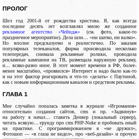
ПРОЛОГ
Шел год 2001-й от рождества христова. Я, как всегда
последние десять лет возглавлял мною же созданное
рекламное агентство «Чейндж»
(см. фото, какое-то
праздничное мероприятие). Дела шли… «ни шатко, ни валко».
Но вполне предсказуемо и реалистично. По заказам
популярных телеканалов, фирма производила несколько
телепередач, снимала рекламные ролики, проводила
рекламные кампании на ТВ, размещала наружную рекламу,
и… всяко-разно иное. В этот момент времени в РФ, более-
менее масштабно, «проявился» Интернет и надо было как-то
и на этот фактор реагировать и что-то «делать» с Паутиной,
как с новым информационным каналом и средством рекламы.
ГЛАВА 1
Мне случайно попалась заметка в журнале «Игромания»
относительно создания сайтов, cms и пр. «Задвинув»
на работу я начал… ставить Денвер (локальный сервер),
читать всякую… ерунду про cms PHP-Nuke и пробовать оный
на практике. С программированием я «не дружил»,
Фотошоп — «в глаза не видел», про «веб-дизайн» и прочую