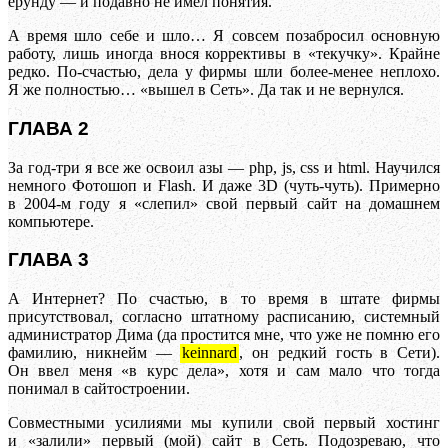
ерунду — и подавно не имел понятия.
А время шло себе и шло… Я совсем позабросил основную
работу, лишь иногда внося коррективы в «текучку». Крайне
редко. По-счастью, дела у фирмы шли более-менее неплохо.
Я же полностью… «вышел в Сеть». Да так и не вернулся.
ГЛАВА 2
За год-три я все же освоил азы — php, js, css и html. Научился
немного Фотошоп и Flash. И даже 3D (чуть-чуть). Примерно
в 2004-м году я «слепил» свой первый сайт на домашнем
компьютере.
ГЛАВА 3
А Интернет? По счастью, в то время в штате фирмы
присутствовал, согласно штатному расписанию, системный
администратор Дима (да простится мне, что уже не помню его
фамилию, никнейм —
keinnard
, он редкий гость в Сети).
Он ввел меня «в курс дела», хотя и сам мало что тогда
понимал в сайтостроении.
Совместными усилиями мы купили свой первый хостинг
и «залили» первый (мой) сайт в Сеть. Подозреваю, что