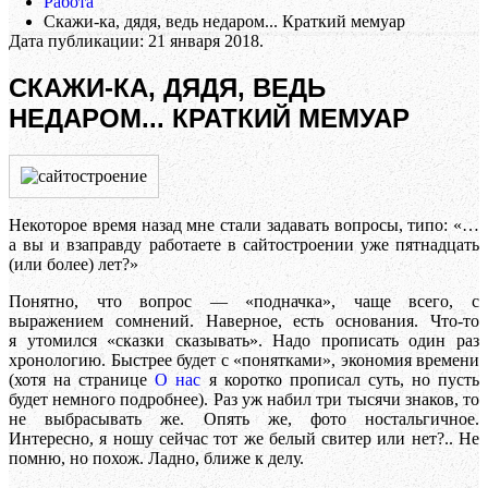
Работа
Скажи-ка, дядя, ведь недаром... Краткий мемуар
Дата публикации:
21 января 2018
.
СКАЖИ-КА, ДЯДЯ, ВЕДЬ
НЕДАРОМ... КРАТКИЙ МЕМУАР
Некоторое время назад мне стали задавать вопросы, типо: «…
а вы и взаправду работаете в сайтостроении уже пятнадцать
(или более) лет?»
Понятно, что вопрос — «подначка», чаще всего, с
выражением сомнений. Наверное, есть основания. Что-то
я утомился «сказки сказывать». Надо прописать один раз
хронологию. Быстрее будет с «понятками», экономия времени
(хотя на странице
О нас
я коротко прописал суть, но пусть
будет немного подробнее). Раз уж набил три тысячи знаков, то
не выбрасывать же. Опять же, фото ностальгичное.
Интересно, я ношу сейчас тот же белый свитер или нет?.. Не
помню, но похож. Ладно, ближе к делу.