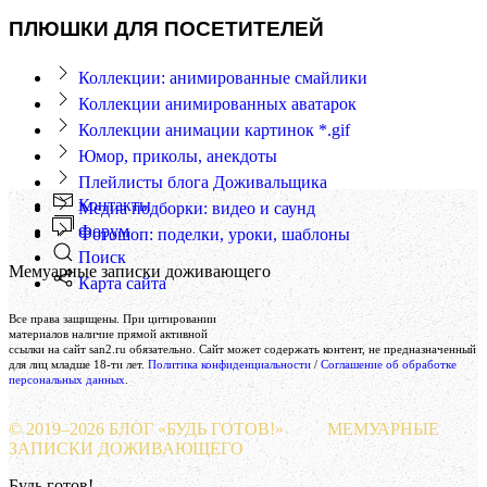
ПЛЮШКИ ДЛЯ ПОСЕТИТЕЛЕЙ
Коллекции: анимированные смайлики
Коллекции анимированных аватарок
Коллекции анимации картинок *.gif
Юмор, приколы, анекдоты
Плейлисты блога Доживальщика
Контакты
Медиа подборки: видео и саунд
Форум
Фотошоп: поделки, уроки, шаблоны
Поиск
Мемуарные записки доживающего
Карта сайта
Создание и поддержка сайта
Все права защищены. При цитировании
Веб-студия «Реклама-НО!»
материалов наличие прямой активной
ссылки на сайт san2.ru обязательно. Сайт может содержать контент, не предназначенный
для лиц младше 18-ти лет.
Политика конфиденциальности
/
Соглашение об обработке
персональных данных
.
© 2019–
2026 БЛОГ «БУДЬ ГОТОВ!»
МЕМУАРНЫЕ
ЗАПИСКИ ДОЖИВАЮЩЕГО
Будь готов!