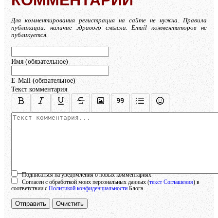
КОММЕНТАРИЙ
Для комментирования регистрация на сайте не нужна. Правила
публикации: наличие здравого смысла. Email комментаторов не
публикуется.
Имя (обязательное)
E-Mail (обязательное)
Текст комментария
Осталось:
1000
символов
Подписаться на уведомления о новых комментариях
Согласен с обработкой моих персональных данных (
текст Соглашения
) в
соответствии с
Политикой конфиденциальности
Блога.
Отправить
Очистить