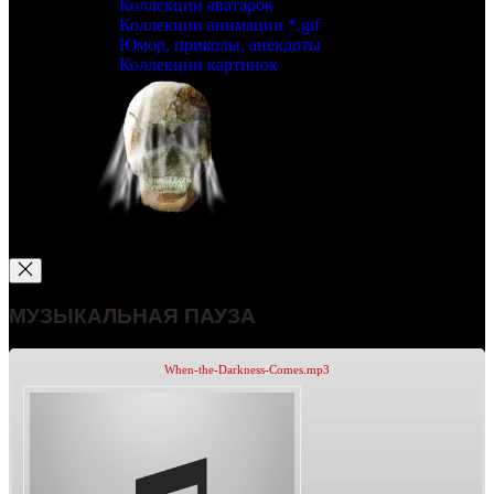
Коллекции аватарок
Коллекции анимации *.gif
Юмор, приколы, анекдоты
Коллекции картинок
МУЗЫКАЛЬНАЯ ПАУЗА
When-the-Darkness-Comes.mp3