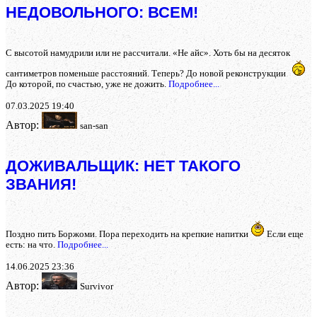
НЕДОВОЛЬНОГО: ВСЕМ!
С высотой намудрили или не рассчитали. «Не айс». Хоть бы на десяток
сантиметров поменьше расстояний. Теперь? До новой реконструкции
До которой, по счастью, уже не дожить.
Подробнее...
07.03.2025 19:40
Автор:
san-san
ДОЖИВАЛЬЩИК: НЕТ ТАКОГО
ЗВАНИЯ!
Поздно пить Боржоми. Пора переходить на крепкие напитки
Если еще
есть: на что.
Подробнее...
14.06.2025 23:36
Автор:
Survivor