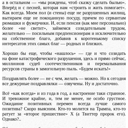
а в остальном — «мы рождены, чтоб сказку сделать былью».
Вперёд и с песней, которая нам «строить и жить помогает».
Как всегда. Моем пол (и стены) еще не разрушенных жилищ,
вытираем еще не покоцанную посуду, прячем по сервантам
рюмашки и фужерчики. И, если пенсия (как мне персонально)
более «не светит», займемся созидательным трудом,
желательно — посильным предпенсионерам и исключительно
на собственное благо, добавив к коротенькому списку
интересатов этих самых благ — родных и близких.
Хорошо бы еще, чтобы «нашлось» — где и что созидать
на фоне катастрофического разрушения, здесь и прямо сейчас,
миллионов судеб соотечественников и перемалывания
ресурсов страны в замогильную пыль. «Будем искать!»
Поздравлять более — не с чем, желать — можно. Но к сегодня
все дежурные поздравлялки — озвучены. Ну и достаточно.
Всё «как всегда» и из года в год, а настроение таки странное.
И тревожное крайне, и, тем не менее, не особо грустное.
Ожидание позитивных перемен всегда лучше самого
позитива? Скоро выясним. Кто-то молится на Трампа, кто-то
ратует за «второе пришествие» Х (а Твиттер пророк его).
Однако?..