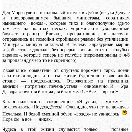
Дед Мороз улетел в годовалый отпуск в Дубаи (везука Дедуле
и проворовавшимся бывшим министрам, соратникам
нынешнего «вождя», которые тихо и благополучно где-то
там же, на золотых песках, «прожигают» уворованный
бюджет страны). Ёлочки, превратившись в палочки,
отправились на помойки стройными рядами без утилизации.
Мишура... мишура осталась! В телеке. Здравурные марши
и доблестные доклады без перерыва изливаются с «голубых
экранов», которые теперь не голубые (переименованы в ч/б
за пропаганду чего-то не скрепного).
Избавились обыватели от опустело-порожней тары, доели
салатики-холодцы и с тем житие будничное в «великой»
стране — продолжилось. Отложенные на праздники
заначки — потрачены, печень устала — однозначно. И — Ура!
Да здравствует всё тот же, всё там же. И: «Все — враги!»
Как я надеялся на сокровенное: «Я устал, я ухожу!» —
не случилось. «Не дождётесь!» Очевидно, что нет, не дождусь.
Печалька. И белой сменной обуви «вождя» не увиделось
Пора бы, а всё — никак.
Чудеса в этой жизни случаются только — поганые,