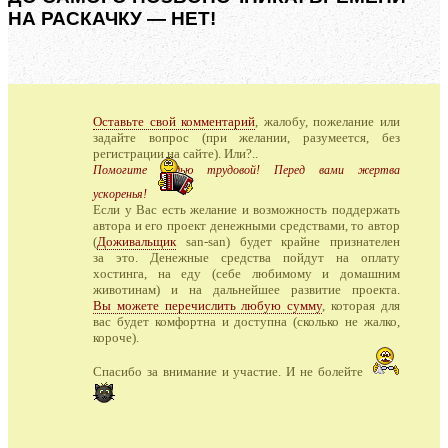
НА РАСКАЧКУ — НЕТ!
Оставьте свой комментарий
, жалобу, пожелание или
задайте вопрос (при желании, разумеется, без
регистрации на сайте). Или?..
Помогите медью трудовой! Перед вами жертва
ускоренья!
Если у Вас есть желание и возможность поддержать
автора и его проект денежными средствами, то автор
(
Доживальщик
san-san) будет крайне признателен
за это. Денежные средства пойдут на оплату
хостинга, на еду (себе любимому и домашним
животинам) и на дальнейшее развитие проекта.
Вы можете перечислить любую сумму
, которая для
вас будет комфортна и доступна (сколько не жалко,
короче).
Спасибо за внимание и участие. И не болейте