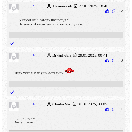
#
Thurmantub
27.01.2025, 18:40
+2
— В какой концлагерь нас везут?
— Не знаю. Я политикой не интересуюсь.
#
BryanFobre
29.01.2025, 00:41
+3
Цирк уехал. Клоуны остались
#
CharlesMat
31.01.2025, 08:05
+1
Здравствуйте!
Вас услышал.