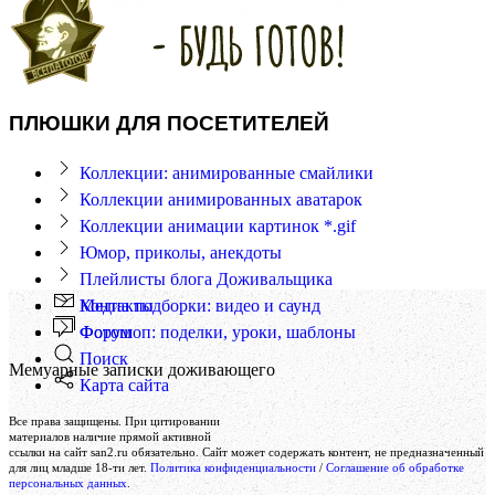
ПЛЮШКИ ДЛЯ ПОСЕТИТЕЛЕЙ
Коллекции: анимированные смайлики
Коллекции анимированных аватарок
Коллекции анимации картинок *.gif
Юмор, приколы, анекдоты
Плейлисты блога Доживальщика
Контакты
Медиа подборки: видео и саунд
Форум
Фотошоп: поделки, уроки, шаблоны
Поиск
Мемуарные записки доживающего
Карта сайта
Создание и поддержка сайта
Все права защищены. При цитировании
Веб-студия «Реклама-НО!»
материалов наличие прямой активной
ссылки на сайт san2.ru обязательно. Сайт может содержать контент, не предназначенный
для лиц младше 18-ти лет.
Политика конфиденциальности
/
Соглашение об обработке
персональных данных
.