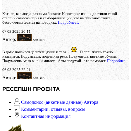
Котики, как люди, разными бывают. Некоторые из них достигли такой
степени самосознания и самоорганизации, что выгуливают своих
бестолковых хозяев на поводках.
Подробнее...
07.03.2025 20:11
Автор:
san-san
В доме появился целитель души и тела
Теперь жизнь точно
наладится. Подумаешь, подземная река, Подумаешь, цветные облака,
Подумаешь, маяк в ночи мигает... А ты подумай - это помогает.
Подробнее...
06.03.2025 22:21
Автор:
san-san
РЕСЕПШН ПРОЕКТА
Самодонос (анкетные данные) Автора
Комментарии, отзывы, вопросы
Контактная информация