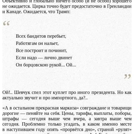
Объективно и глобально ничего особо (и не особо) хорошего
не ожидается. Цирка точно будет предостаточно в Гренландии
и Канаде. Ожидается, что Трамп:
Всех бандитов перебьет,
Работягам он нальет,
Все построит и починит,
Если надо — лично двинет
Он борцовскою рукой... Ой...
Ой!.. Шевчук спел этот куплет про иного президента. Но как
актуально звучит и про импортного, да?..
«А в остальном прекрасная маркиза» совграждане и товарищи
дорогие — пеняйте на себя. Цены, тарифы, выплаты, поборы,
штрафы — сегодня выше чем вчера, а завтра выше чем
сегодня. Проблемно только угадать, в каком именно месте
в наступившем году опять «прорвётся дно», страной «рулят»