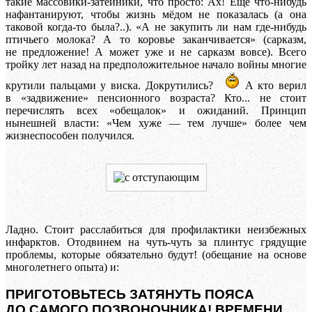
такие массовики-затейники, что просто: Ах! Ещё что-нибудь
нафантанируют, чтобы жизнь мёдом не показалась (а она
таковой когда-то была?..). «А не закупить ли нам где-нибудь
птичьего молока? А то коровье заканчивается» (сарказм,
не предложение! А может уже и не сарказм вовсе). Всего
тройку лет назад на предположительное начало войны многие
крутили пальцами у виска. Докрутились?
А кто верил
в «задвижение» пенсионного возраста? Кто... не стоит
перечислять всех «обещалок» и ожиданий. Принцип
нынешней власти: «Чем хуже — тем лучше» более чем
жизнеспособен получился.
Ладно. Стоит расслабиться для профилактики неизбежных
инфарктов. Отодвинем на чуть-чуть за плинтус грядущие
проблемы, которые обязательно будут! (обещание на основе
многолетнего опыта) и:
ПРИГОТОВЬТЕСЬ ЗАТЯНУТЬ ПОЯСА
ДО САМОГО ПОЗВОНОЧНИКА! ВРЕМЕНИ