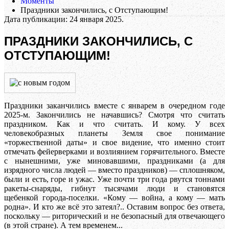
Моменты
Праздники закончились, с Отступающим!
Дата публикации:
24 января 2025
.
ПРАЗДНИКИ ЗАКОНЧИЛИСЬ, С
ОТСТУПАЮЩИМ!
Праздники заканчились вместе с январем в очередном годе
2025-м. Закончились не начавшись? Смотря что считать
праздником. Как и что считать. И кому. У всех
человекобразных планеты Земля свое понимание
«торжественной даты» и свое видение, что именно стоит
отмечать фейерверками и возлиянием горячительного. Вместе
с нынешними, уже миновавшими, праздниками (а для
изрядного числа людей — вместо праздников) — сплошняком,
были и есть, горе и ужас. Уже почти три года рвутся тоннами
ракеты-снаряды, гибнут тысячами люди и становятся
щебенкой города-поселки. «Кому — война, а кому — мать
родна». И кто же всё это затеял?.. Оставим вопрос без ответа,
поскольку — риторический и не безопасный для отвечающего
(в этой стране). А тем временем...