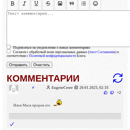
Осталось:
1000
символов
Подписаться на уведомления о новых комментариях
Согласен с обработкой моих персональных данных (
текст Соглашения
) в
соответствии с
Политикой конфиденциальности
Блога.
Отправить
Очистить
КОММЕНТАРИИ
#
EugeneCesee
26.01.2025, 02:35
+2
Илон Маск пророк его