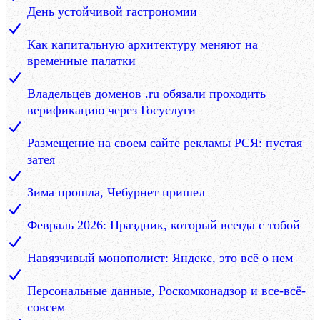
День устойчивой гастрономии
Как капитальную архитектуру меняют на
временные палатки
Владельцев доменов .ru обязали проходить
верификацию через Госуслуги
Размещение на своем сайте рекламы РСЯ: пустая
затея
Зима прошла, Чебурнет пришел
Февраль 2026: Праздник, который всегда с тобой
Навязчивый монополист: Яндекс, это всё о нем
Персональные данные, Роскомконадзор и все-всё-
совсем