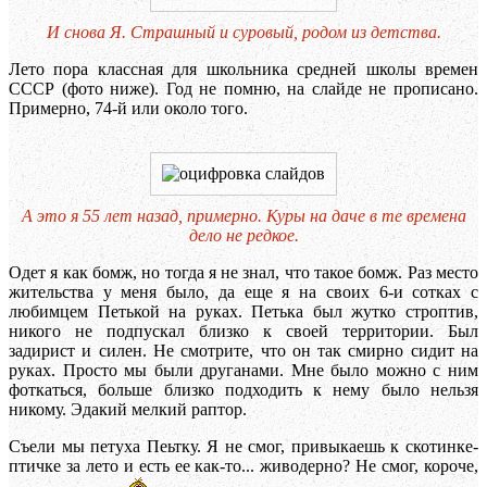
И снова Я. Страшный и суровый, родом из детства.
Лето пора классная для школьника средней школы времен
СССР (фото ниже). Год не помню, на слайде не прописано.
Примерно, 74-й или около того.
А это я 55 лет назад, примерно. Куры на даче в те времена
дело не редкое.
Одет я как бомж, но тогда я не знал, что такое бомж. Раз место
жительства у меня было, да еще я на своих 6-и сотках с
любимцем Петькой на руках. Петька был жутко строптив,
никого не подпускал близко к своей территории. Был
задирист и силен. Не смотрите, что он так смирно сидит на
руках. Просто мы были друганами. Мне было можно с ним
фоткаться, больше близко подходить к нему было нельзя
никому. Эдакий мелкий раптор.
Съели мы петуха Пеьтку. Я не смог, привыкаешь к скотинке-
птичке за лето и есть ее как-то... живодерно? Не смог, короче,