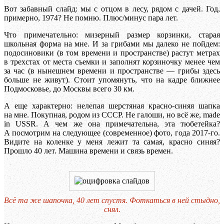
Вот забавный слайд: мы с отцом в лесу, рядом с дачей. Год,
примерно, 1974? Не помню. Плюс/минус пара лет.
Что примечательно: мизерный размер корзинки, старая
школьная форма на мне. И за грибами мы далеко не пойдем:
подосиновики (в том времени и пространстве) растут метрах
в трехстах от места съемки и заполнят корзиночку менее чем
за час (в нынешнем времени и пространстве — грибы здесь
больше не живут). Стоит упомянуть, что на кадре ближнее
Подмосковье, до Москвы всего 30 км.
А еще характерно: нелепая шерстяная красно-синяя шапка
на мне. Покупная, родом из СССР. Не галоши, но всё же, made
in USSR. А чем же она примечательна, эта тюбетейка?
А посмотрим на следующее (современное) фото, года 2017-го.
Видите на коленке у меня лежит та самая, красно синяя?
Прошло 40 лет. Машина времени и связь времен.
Всё та же шапочка, 40 лет спустя. Фоткаться в ней стыдно,
снял.