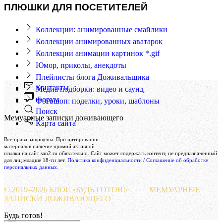
ПЛЮШКИ ДЛЯ ПОСЕТИТЕЛЕЙ
Коллекции: анимированные смайлики
Коллекции анимированных аватарок
Коллекции анимации картинок *.gif
Юмор, приколы, анекдоты
Плейлисты блога Доживальщика
Контакты
Медиа подборки: видео и саунд
Форум
Фотошоп: поделки, уроки, шаблоны
Поиск
Мемуарные записки доживающего
Карта сайта
Создание и поддержка сайта
Все права защищены. При цитировании
Веб-студия «Реклама-НО!»
материалов наличие прямой активной
ссылки на сайт san2.ru обязательно. Сайт может содержать контент, не предназначенный
для лиц младше 18-ти лет.
Политика конфиденциальности
/
Соглашение об обработке
персональных данных
.
© 2019–
2026 БЛОГ «БУДЬ ГОТОВ!»
МЕМУАРНЫЕ
ЗАПИСКИ ДОЖИВАЮЩЕГО
Будь готов!