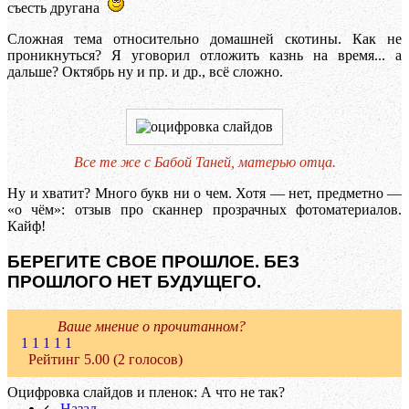
съесть другана
Сложная тема относительно домашней скотины. Как не
проникнуться? Я уговорил отложить казнь на время... а
дальше? Октябрь ну и пр. и др., всё сложно.
Все те же с Бабой Таней, матерью отца.
Ну и хватит? Много букв ни о чем. Хотя — нет, предметно —
«о чём»: отзыв про сканнер прозрачных фотоматериалов.
Кайф!
БЕРЕГИТЕ СВОЕ ПРОШЛОЕ. БЕЗ
ПРОШЛОГО НЕТ БУДУЩЕГО.
Ваше мнение о прочитанном?
1
1
1
1
1
Рейтинг 5.00 (2 голосов)
Оцифровка слайдов и пленок: А что не так?
Назад