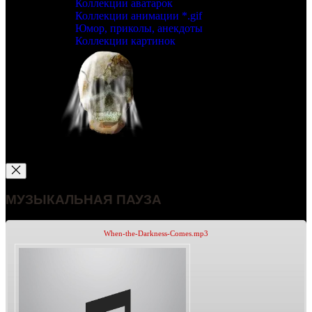
Коллекции аватарок
Коллекции анимации *.gif
Юмор, приколы, анекдоты
Коллекции картинок
МУЗЫКАЛЬНАЯ ПАУЗА
When-the-Darkness-Comes.mp3