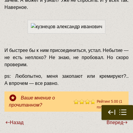
зачем. А может и узнал? Уже не спросить. И у всех так.
Наверное.
И быстрее бы к ним присоединиться, устал. Небытие —
не есть неплохо? Не знаю, не пробовал. Но скоро
проверим.
ps: Любопытно, меня закопают или кремируют?..
А впрочем — все равно.
Ваше мнение о
Рейтинг 5.00 (1
прочитанном?
голос)
Когда живешь достаточно долго
Назад
Вперед