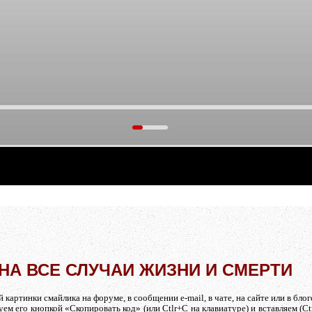
тать.
А ВСЕ СЛУЧАИ ЖИЗНИ И СМЕРТИ
артинки смайлика на форуме, в сообщении e-mail, в чате, на сайте или в блоге
ем его кнопкой «Скопировать код» (или Ctlr+C на клавиатуре) и вставляем (C