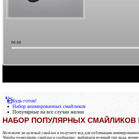
00:00
Саундтреки из культового кино. Такая тема выборки музыки. Ретро/старьё, можно счи
Будь готов!
Набор анимированных смайликов
Популярные на все случаи жизни
НАБОР ПОПУЛЯРНЫХ СМАЙЛИКОВ Н
Нажмите на нужный смайлик
и получите код для публикации анимированной к
Чтобы поместить смайлик в сообщение:
выбираем нужный тип кода, копиру