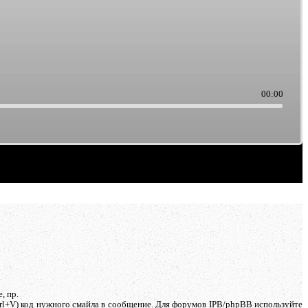
00:00
, пр.
trl+V) код нужного смайла в сообщение. Для форумов IPB/phpBB используйте