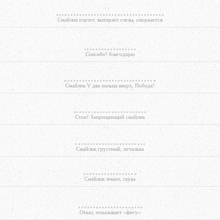
Смайлик плачет, вытирает слезы, сморкается
Спасибо! благодарю
Смайлик V два пальца вверх, Победа!
Стоп! Запрещающий смайлик
Смайлик грустный, печалька
Смайлик зевает, скука
Отказ, показывает «фигу»