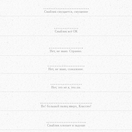
Смайлик смущается, смущение
Смайлик всё ОК
Нет, не знаю. Странно.
Нет, не знаю, сожаление.
Нет, это не я, это он.
Во! большой палец вверх, Классно!
Смайлик хлопает в ладоши