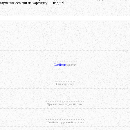
олучения ссылки на картинку — код url.
Смайлик
улыбка
Смех до слез
Друзья пьют кружки пиво
Смайлик грустный до слез