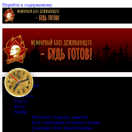
Перейти к содержимому
Страна Зеро
Времена
Моменты
Работа
Фото
Хобби
Фотошоп: поделки, заметки
Блог смайликов, история и жизнь
Аватарки: блог барахольщика