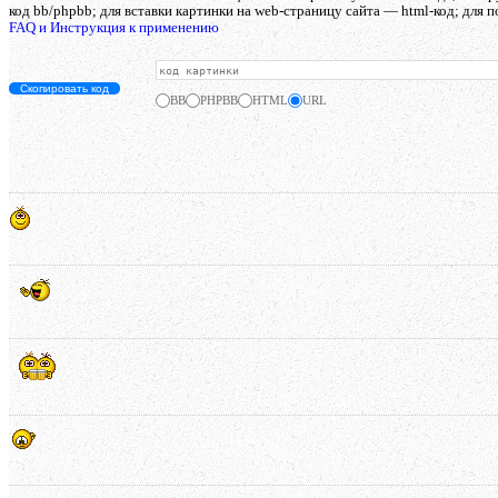
код bb/phpbb; для вставки картинки на web-страницу сайта — html-код; для п
FAQ и Инструкция к применению
Скопировать код
BB
PHPBB
HTML
URL