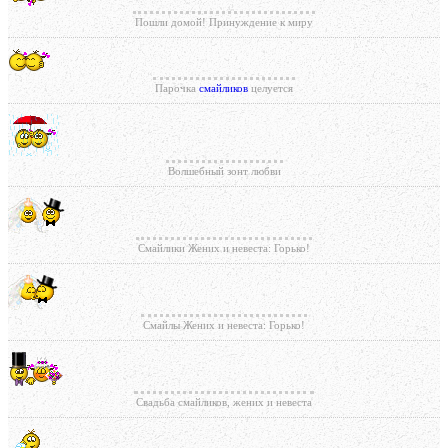
Пошли домой! Принуждение к миру
Парочка
смайликов
целуется
Волшебный зонт любви
Смайлики Жених и невеста: Горько!
Смайлы Жених и невеста: Горько!
Свадьба смайликов, жених и невеста