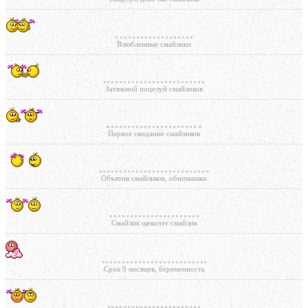
Влюбленные смайлики
Затяжной поцелуй смайликов
Первое свидание смайликов
Объятия смайликов, обнимашки
Смайлик щекочет смайлик
Срок 9 месяцев, беременность