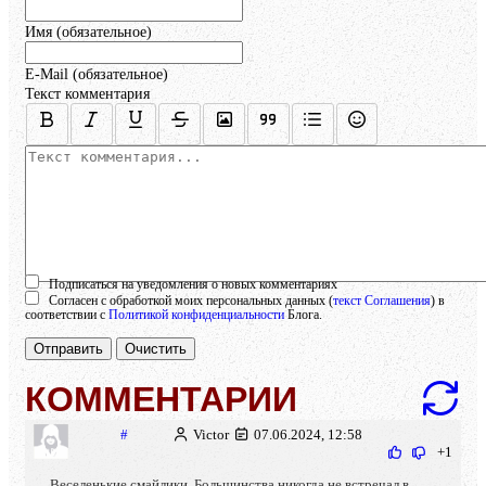
Имя (обязательное)
E-Mail (обязательное)
Текст комментария
Осталось:
1000
символов
Подписаться на уведомления о новых комментариях
Согласен с обработкой моих персональных данных (
текст Соглашения
) в
соответствии с
Политикой конфиденциальности
Блога.
Отправить
Очистить
КОММЕНТАРИИ
#
Victor
07.06.2024, 12:58
+1
Веселенькие смайлики. Большинства никогда не встречал в