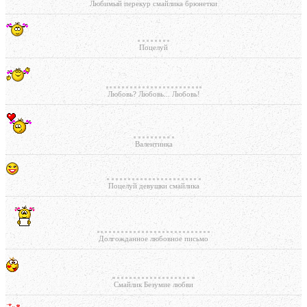
Любимый перекур смайлика брюнетки
Поцелуй
Любовь? Любовь... Любовь!
Валентинка
Поцелуй девушки смайлика
Долгожданное любовное письмо
Смайлик Безумие любви