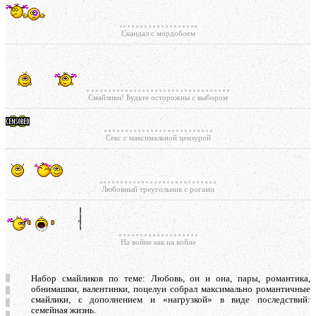
Скандал с мордобоем
Смайлики! Будьте осторожны с выбором
Секс с максимальной цензурой
Любовный треугольник с рогами
На войне как на войне
Набор смайликов по теме: Любовь, он и она, пары, романтика,
обнимашки, валентинки, поцелуи собрал максимально романтичные
смайлики, с дополнением и «нагрузкой» в виде последствий:
семейная жизнь.