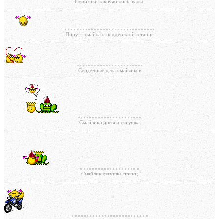
Смайлики закружились, вальс
Пируэт смайла с поддержкой в танце
Сердечные дела смайликов
Смайлик царевна лягушка
Смайлик лягушка принц