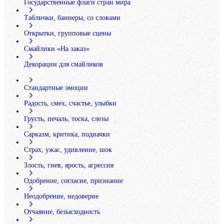
Государственные флаги стран мира
Таблички, баннеры, со словами
Открытки, групповые сцены
Смайлики «На заказ»
Декорации для смайликов
Стандартные эмоции
Радость, смех, счастье, улыбки
Грусть, печаль, тоска, слезы
Сарказм, критика, подначки
Страх, ужас, удивление, шок
Злость, гнев, ярость, агрессия
Одобрение, согласие, признание
Неодобрение, недоверие
Отчаяние, безысходность