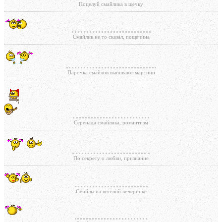
Поцелуй смайлика в щечку
Смайлик не то сказал, пощечина
Парочка смайлов выпивают мартини
Серенада смайлика, романтизм
По секрету о любви, признание
Смайлы на веселой вечеринке