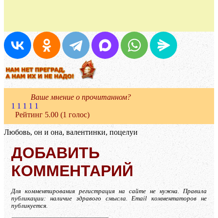
Ваше мнение о прочитанном?
1
1
1
1
1
Рейтинг 5.00 (1 голос)
Любовь, он и она, валентинки, поцелуи
ДОБАВИТЬ
КОММЕНТАРИЙ
Для комментирования регистрация на сайте не нужна. Правила
публикации: наличие здравого смысла. Email комментаторов не
публикуется.