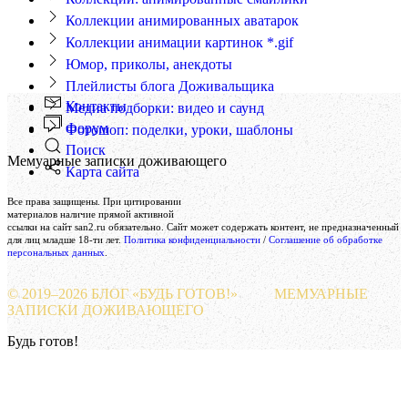
Коллекции анимированных аватарок
Коллекции анимации картинок *.gif
Юмор, приколы, анекдоты
Плейлисты блога Доживальщика
Контакты
Медиа подборки: видео и саунд
Форум
Фотошоп: поделки, уроки, шаблоны
Поиск
Мемуарные записки доживающего
Карта сайта
Создание и поддержка сайта
Все права защищены. При цитировании
Веб-студия «Реклама-НО!»
материалов наличие прямой активной
ссылки на сайт san2.ru обязательно. Сайт может содержать контент, не предназначенный
для лиц младше 18-ти лет.
Политика конфиденциальности
/
Соглашение об обработке
персональных данных
.
© 2019–
2026 БЛОГ «БУДЬ ГОТОВ!»
МЕМУАРНЫЕ
ЗАПИСКИ ДОЖИВАЮЩЕГО
Будь готов!