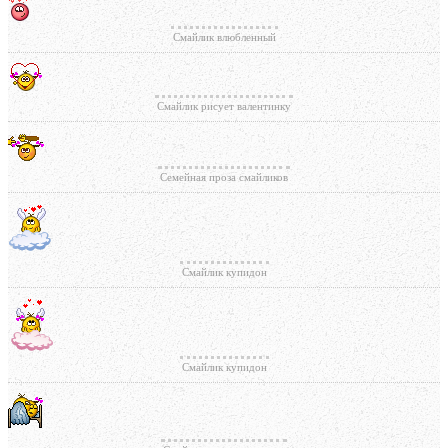
Смайлик влюбленный
Смайлик рисует валентинку
Семейная проза смайликов
Смайлик купидон
Смайлик купидон