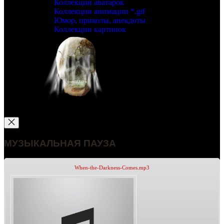
Коллекции аватарок
Коллекции анимации *.gif
Юмор, приколы, анекдоты
Коллекции картинок
МУЗЫКАЛЬНАЯ ПАУЗА
When-the-Darkness-Comes.mp3