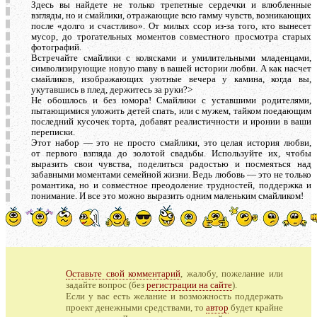
Здесь вы найдете не только трепетные сердечки и влюбленные
взгляды, но и смайлики, отражающие всю гамму чувств, возникающих
после «долго и счастливо». От милых ссор из-за того, кто вынесет
мусор, до трогательных моментов совместного просмотра старых
фотографий.
Встречайте смайлики с колясками и умилительными младенцами,
символизирующие новую главу в вашей истории любви. А как насчет
смайликов, изображающих уютные вечера у камина, когда вы,
укутавшись в плед, держитесь за руки?>
Не обошлось и без юмора! Смайлики с уставшими родителями,
пытающимися уложить детей спать, или с мужем, тайком поедающим
последний кусочек торта, добавят реалистичности и иронии в ваши
переписки.
Этот набор — это не просто смайлики, это целая история любви,
от первого взгляда до золотой свадьбы. Используйте их, чтобы
выразить свои чувства, поделиться радостью и посмеяться над
забавными моментами семейной жизни. Ведь любовь — это не только
романтика, но и совместное преодоление трудностей, поддержка и
понимание. И все это можно выразить одним маленьким смайликом!
Оставьте свой комментарий
, жалобу, пожелание или
задайте вопрос (без
регистрации на сайте
).
Если у вас есть желание и возможность поддержать
проект денежными средствами, то
автор
будет крайне