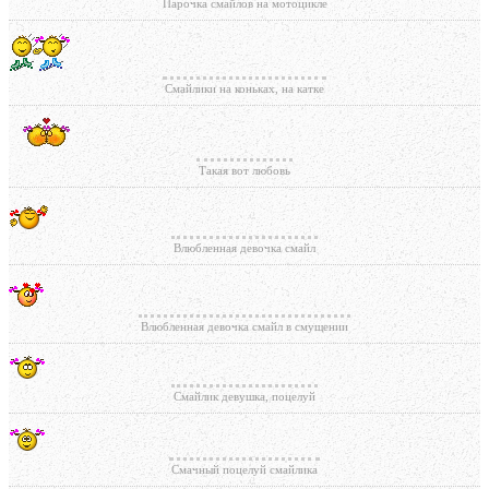
Парочка смайлов на мотоцикле
Смайлики на коньках, на катке
Такая вот любовь
Влюбленная девочка смайл
Влюбленная девочка смайл в смущении
Смайлик девушка, поцелуй
Смачный поцелуй смайлика