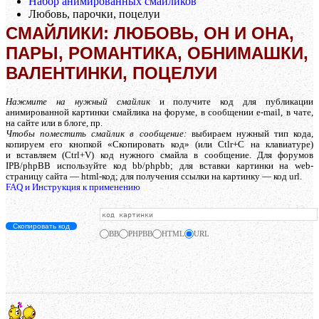
Набор анимированных смайликов
Любовь, парочки, поцелуи
СМАЙЛИКИ: ЛЮБОВЬ, ОН И ОНА,
ПАРЫ, РОМАНТИКА, ОБНИМАШКИ,
ВАЛЕНТИНКИ, ПОЦЕЛУИ
Нажмите на нужный смайлик
и получите код для публикации
анимированной картинки смайлика на форуме, в сообщении e-mail, в чате,
на сайте или в блоге, пр.
Чтобы поместить смайлик в сообщение:
выбираем нужный тип кода,
копируем его кнопкой «Скопировать код» (или Ctlr+C на клавиатуре)
и вставляем (Ctrl+V) код нужного смайла в сообщение. Для форумов
IPB/phpBB используйте код bb/phpbb; для вставки картинки на web-
страницу сайта — html-код; для получения ссылки на картинку — код url.
FAQ и Инструкция к применению
Скопировать код
BB
PHPBB
HTML
URL