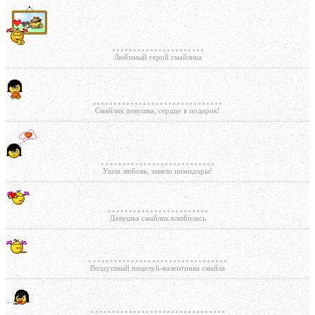
Любимый герой смайлика
Смайлик девушка, сердце в подарок!
Ушла любовь, завяли помидоры!
Девушка смайлик влюбилась
Воздушный поцелуй-валентинка смайла