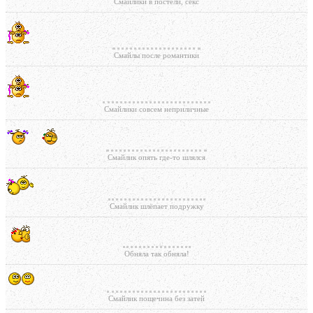
Смайлики в постели, секс
Смайлы после романтики
Смайлики совсем неприличные
Смайлик опять где-то шлялся
Смайлик шлёпает подружку
Обняла так обняла!
Смайлик пощечина без затей