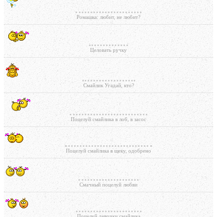
Ромашка: любит, не любит?
Целовать ручку
Смайлик Угадай, кто?
Поцелуй смайлика в лоб, в засос
Поцелуй смайлика в щеку, одобрено
Смачный поцелуй любви
Поцелуй девочки смайлика