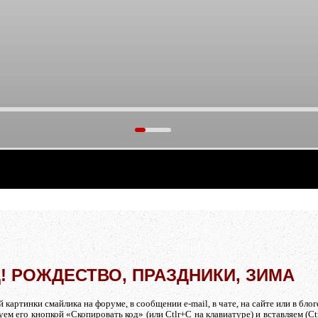
тать.
! РОЖДЕСТВО, ПРАЗДНИКИ, ЗИМА
артинки смайлика на форуме, в сообщении e-mail, в чате, на сайте или в блоге
ем его кнопкой «Скопировать код» (или Ctlr+C на клавиатуре) и вставляем (C