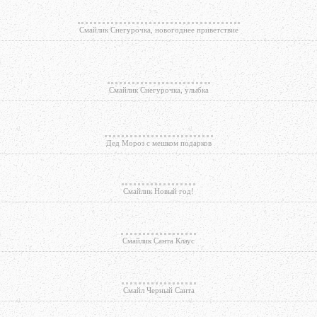
Смайлик Снегурочка, новогоднее приветствие
Смайлик Снегурочка, улыбка
Дед Мороз с мешком подарков
Смайлик Новый год!
Смайлик Санта Клаус
Смайл Черный Санта