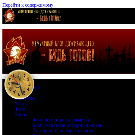
Перейти к содержимому
Страна Зеро
Времена
Моменты
Работа
Фото
Хобби
Фотошоп: поделки, заметки
Блог смайликов, история и жизнь
Аватарки: блог барахольщика