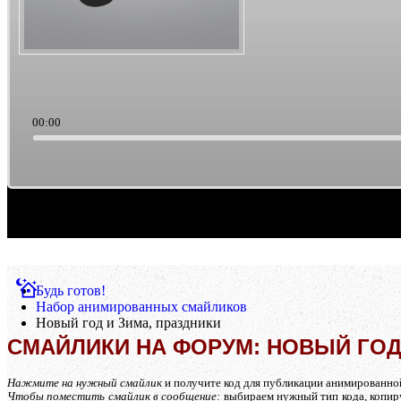
00:00
Саундтреки из культового кино. Такая тема выборки музыки. Ретро/старьё, можно счи
Будь готов!
Набор анимированных смайликов
Новый год и Зима, праздники
СМАЙЛИКИ НА ФОРУМ: НОВЫЙ ГОД
Нажмите на нужный смайлик
и получите код для публикации анимированной к
Чтобы поместить смайлик в сообщение:
выбираем нужный тип кода, копиру