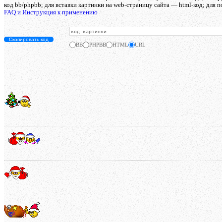
код bb/phpbb; для вставки картинки на web-страницу сайта — html-код; для п
FAQ и Инструкция к применению
Скопировать код
BB
PHPBB
HTML
URL