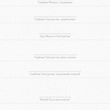
Смайлик Мешок с подарками
Смайлик Снегурочка, приветствие
Дед Мороз и Снегурочка
Смайлик Снегурочка лепит снежок
Смайлик Снегурочка: воздушный поцелуй
Новый Год к нам мчится!