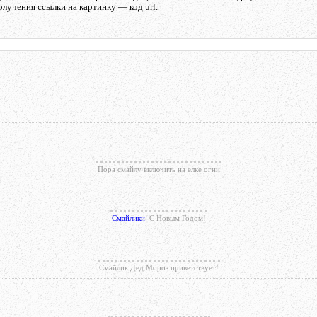
олучения ссылки на картинку — код url.
Пора смайлу включить на елке огни
Смайлики
: С Новым Годом!
Смайлик Дед Мороз приветствует!