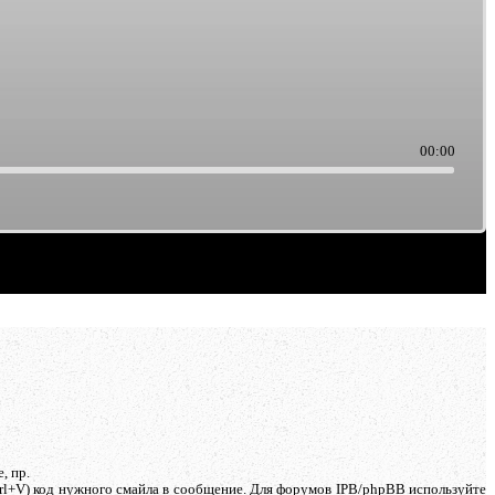
00:00
, пр.
trl+V) код нужного смайла в сообщение. Для форумов IPB/phpBB используйте