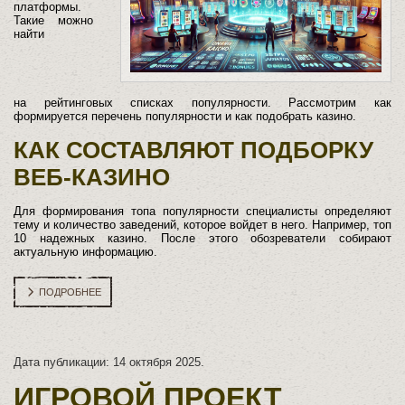
платформы.
Такие можно
найти
на рейтинговых списках популярности. Рассмотрим как
формируется перечень популярности и как подобрать казино.
КАК СОСТАВЛЯЮТ ПОДБОРКУ
ВЕБ-КАЗИНО
Для формирования топа популярности специалисты определяют
тему и количество заведений, которое войдет в него. Например, топ
10 надежных казино. После этого обозреватели собирают
актуальную информацию.
ПОДРОБНЕЕ
Дата публикации:
14 октября 2025
.
ИГРОВОЙ ПРОЕКТ