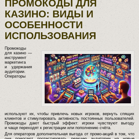
ПРОМОКОДЫ ДЛЯ
КАЗИНО: ВИДЫ И
ОСОБЕННОСТИ
ИСПОЛЬЗОВАНИЯ
Промокоды
для казино —
инструмент
маркетинга
и удержания
аудитории.
Операторы
используют их, чтобы привлечь новых игроков, вернуть спящих
клиентов и стимулировать активность постоянных пользователей.
Промокоды дают быстрый эффект: игроки чувствуют выгоду
и чаще переходят к регистрации или пополнению счёта.
Для операторов дополнительная выгода от промо-акций в том, что
они помогают протестировать реакцию аудитории на новые