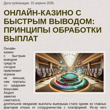
Дата публикации:
15 апреля 2026
.
ОНЛАЙН-КАЗИНО С
БЫСТРЫМ ВЫВОДОМ:
ПРИНЦИПЫ ОБРАБОТКИ
ВЫПЛАТ
Онлайн-
казино
с быстрым
выводом
средств
сегодня
привлекают
игроков
не меньше,
чем порталы
со щедрыми
бонусами.
Акцент
заметно
сместился,
длительное ожидание выплаты выигрыша стало одним из главных
факторов отказа от сотрудничества с платформой. Из-за чего