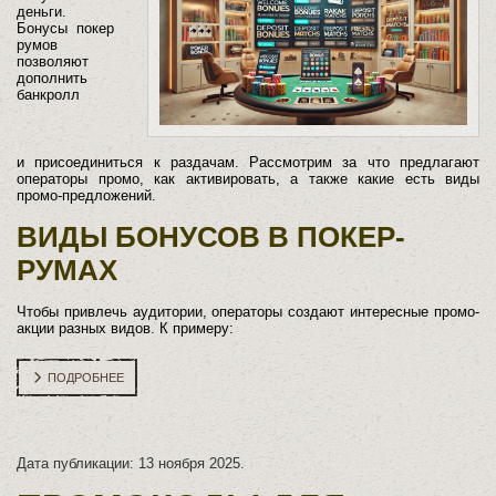
деньги.
Бонусы покер
румов
позволяют
дополнить
банкролл
и присоединиться к раздачам. Рассмотрим за что предлагают
операторы промо, как активировать, а также какие есть виды
промо-предложений.
ВИДЫ БОНУСОВ В ПОКЕР-
РУМАХ
Чтобы привлечь аудитории, операторы создают интересные промо-
акции разных видов. К примеру:
ПОДРОБНЕЕ
Дата публикации:
13 ноября 2025
.