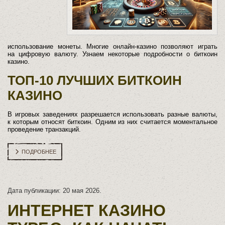
использование монеты. Многие онлайн-казино позволяют играть
на цифровую валюту. Узнаем некоторые подробности о биткоин
казино.
ТОП-10 ЛУЧШИХ БИТКОИН
КАЗИНО
В игровых заведениях разрешается использовать разные валюты,
к которым относят биткоин. Одним из них считается моментальное
проведение транзакций.
ПОДРОБНЕЕ
Дата публикации:
20 мая 2026
.
ИНТЕРНЕТ КАЗИНО