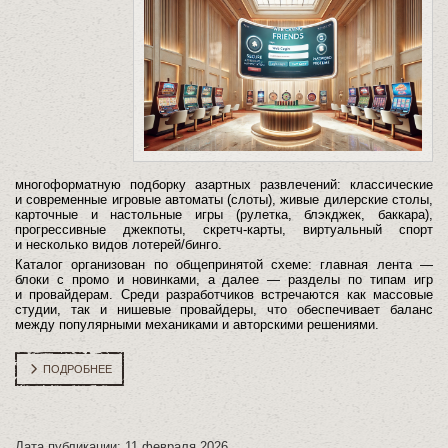
многоформатную подборку азартных развлечений: классические
и современные игровые автоматы (слоты), живые дилерские столы,
карточные и настольные игры (рулетка, блэкджек, баккара),
прогрессивные джекпоты, скретч-карты, виртуальный спорт
и несколько видов лотерей/бингo.
Каталог организован по общепринятой схеме: главная лента —
блоки с промо и новинками, а далее — разделы по типам игр
и провайдерам. Среди разработчиков встречаются как массовые
студии, так и нишевые провайдеры, что обеспечивает баланс
между популярными механиками и авторскими решениями.
ПОДРОБНЕЕ
Дата публикации:
11 февраля 2026
.