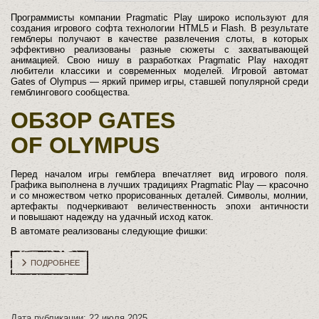
Программисты компании Pragmatic Play широко используют для
создания игрового софта технологии HTML5 и Flash. В результате
гемблеры получают в качестве развлечения слоты, в которых
эффективно реализованы разные сюжеты с захватывающей
анимацией. Свою нишу в разработках Pragmatic Play находят
любители классики и современных моделей. Игровой автомат
Gates of Olympus — яркий пример игры, ставшей популярной среди
гемблингового сообщества.
ОБЗОР GATES
OF OLYMPUS
Перед началом игры гемблера впечатляет вид игрового поля.
Графика выполнена в лучших традициях Pragmatic Play — красочно
и со множеством четко прорисованных деталей. Символы, молнии,
артефакты подчеркивают величественность эпохи античности
и повышают надежду на удачный исход каток.
В автомате реализованы следующие фишки:
ПОДРОБНЕЕ
Дата публикации:
22 июля 2025
.