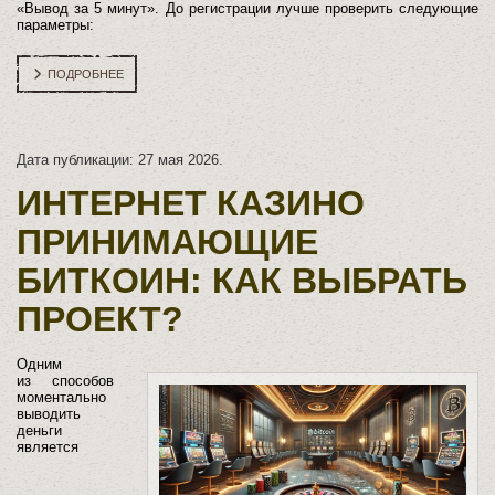
«Вывод за 5 минут». До регистрации лучше проверить следующие
параметры:
ПОДРОБНЕЕ
Дата публикации:
27 мая 2026
.
ИНТЕРНЕТ КАЗИНО
ПРИНИМАЮЩИЕ
БИТКОИН: КАК ВЫБРАТЬ
ПРОЕКТ?
Одним
из способов
моментально
выводить
деньги
является