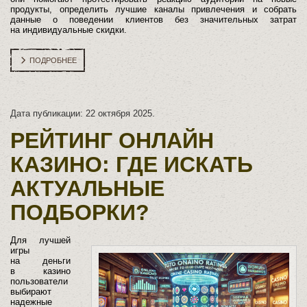
продукты, определить лучшие каналы привлечения и собрать
данные о поведении клиентов без значительных затрат
на индивидуальные скидки.
ПОДРОБНЕЕ
Дата публикации:
22 октября 2025
.
РЕЙТИНГ ОНЛАЙН
КАЗИНО: ГДЕ ИСКАТЬ
АКТУАЛЬНЫЕ
ПОДБОРКИ?
Для лучшей
игры
на деньги
в казино
пользователи
выбирают
надежные