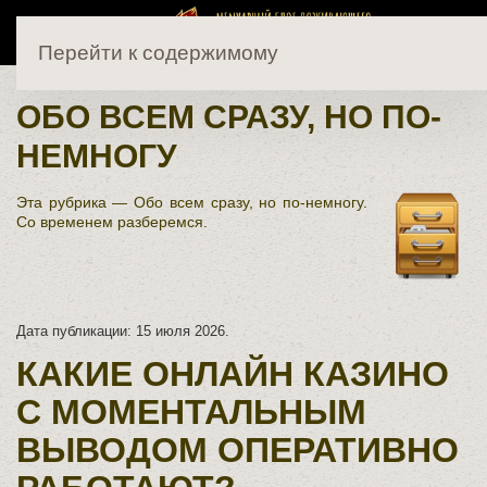
Перейти к содержимому
ОБО ВСЕМ СРАЗУ, НО ПО-
НЕМНОГУ
Эта рубрика — Обо всем сразу, но по-немногу.
Со временем разберемся.
Дата публикации:
15 июля 2026
.
КАКИЕ ОНЛАЙН КАЗИНО
С МОМЕНТАЛЬНЫМ
ВЫВОДОМ ОПЕРАТИВНО