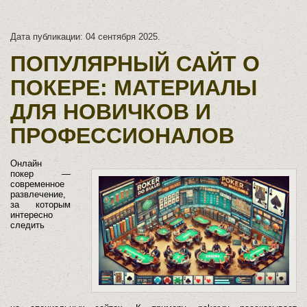
Дата публикации:
04 сентября 2025
.
ПОПУЛЯРНЫЙ САЙТ О
ПОКЕРЕ: МАТЕРИАЛЫ
ДЛЯ НОВИЧКОВ И
ПРОФЕССИОНАЛОВ
Онлайн
покер —
современное
развлечение,
за которым
интересно
следить