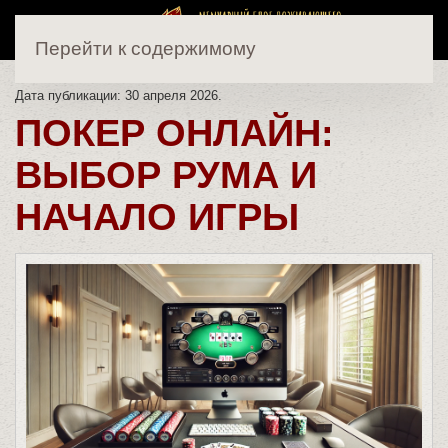
Перейти к содержимому
Дата публикации:
30 апреля 2026
.
ПОКЕР ОНЛАЙН:
ВЫБОР РУМА И
НАЧАЛО ИГРЫ