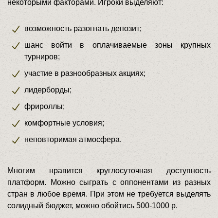
некоторыми факторами. Игроки выделяют:
возможность разогнать депозит;
шанс войти в оплачиваемые зоны крупных
турниров;
участие в разнообразных акциях;
лидерборды;
фрироллы;
комфортные условия;
неповторимая атмосфера.
Многим нравится круглосуточная доступность
платформ. Можно сыграть с оппонентами из разных
стран в любое время. При этом не требуется выделять
солидный бюджет, можно обойтись 500-1000 р.