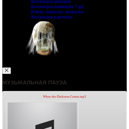
Коллекции аватарок
Коллекции анимации *.gif
Юмор, приколы, анекдоты
Коллекции картинок
МУЗЫКАЛЬНАЯ ПАУЗА
When-the-Darkness-Comes.mp3