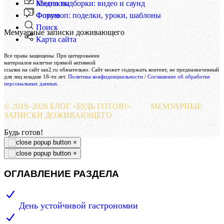
Контакты
Медиа подборки: видео и саунд
Форум
Фотошоп: поделки, уроки, шаблоны
Поиск
Мемуарные записки доживающего
Карта сайта
Создание и поддержка сайта
Все права защищены. При цитировании
Веб-студия «Реклама-НО!»
материалов наличие прямой активной
ссылки на сайт san2.ru обязательно. Сайт может содержать контент, не предназначенный
для лиц младше 18-ти лет.
Политика конфиденциальности
/
Соглашение об обработке
персональных данных
.
© 2019–
2026 БЛОГ «БУДЬ ГОТОВ!»
МЕМУАРНЫЕ
ЗАПИСКИ ДОЖИВАЮЩЕГО
Будь готов!
×
×
ОГЛАВЛЕНИЕ РАЗДЕЛА
День устойчивой гастрономии