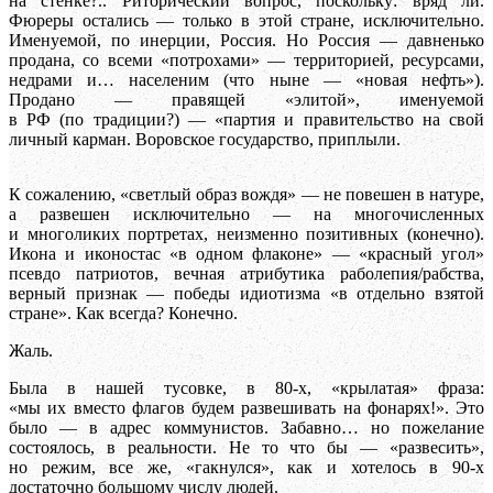
на стенке?.. Риторический вопрос, поскольку: вряд ли.
Фюреры остались — только в этой стране, исключительно.
Именуемой, по инерции, Россия. Но Россия — давненько
продана, со всеми «потрохами» — территорией, ресурсами,
недрами и… населеним (что ныне — «новая нефть»).
Продано — правящей «элитой», именуемой
в РФ (по традиции?) — «партия и правительство на свой
личный карман. Воровское государство, приплыли.
К сожалению, «светлый образ вождя» — не повешен в натуре,
а развешен исключительно — на многочисленных
и многоликих портретах, неизменно позитивных (конечно).
Икона и иконостас «в одном флаконе» — «красный угол»
псевдо патриотов, вечная атрибутика раболепия/рабства,
верный признак — победы идиотизма «в отдельно взятой
стране». Как всегда? Конечно.
Жаль.
Была в нашей тусовке, в 80-х, «крылатая» фраза:
«мы их вместо флагов будем развешивать на фонарях!». Это
было — в адрес коммунистов. Забавно… но пожелание
состоялось, в реальности. Не то что бы — «развесить»,
но режим, все же, «гакнулся», как и хотелось в 90-х
достаточно большому числу людей.