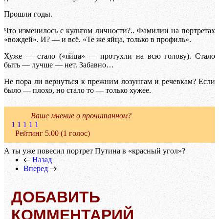
Прошли годы.
Что изменилось с культом личности?.. Фамилии на портретах
«вождей». И? — и всё. «Те же яйца, только в профиль».
Хуже — стало («яйца» — протухли на всю голову). Стало
быть — лучше — нет. Забавно…
Не пора ли вернуться к прежним лозунгам и речевкам? Если
было — плохо, но стало то — только хужее.
Ваше мнение о прочитанном?
1
1
1
1
1
Рейтинг 5.00 (1 голос)
А ты уже повесил портрет Путина в «красный угол»?
Назад
Вперед
ДОБАВИТЬ
КОММЕНТАРИЙ