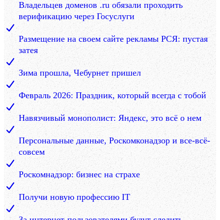
Владельцев доменов .ru обязали проходить
верификацию через Госуслуги
Размещение на своем сайте рекламы РСЯ: пустая
затея
Зима прошла, Чебурнет пришел
Февраль 2026: Праздник, который всегда с тобой
Навязчивый монополист: Яндекс, это всё о нем
Персональные данные, Роскомконадзор и все-всё-
совсем
Роскомнадзор: бизнес на страхе
Получи новую профессию IT
За интернет-пользователями будут следить