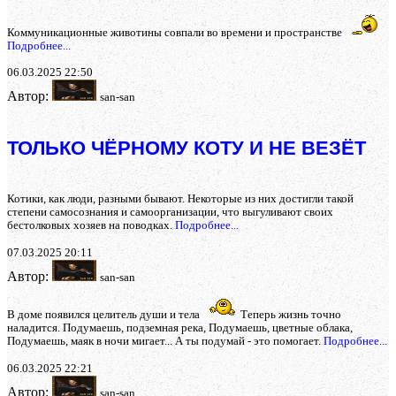
Коммуникационные животины совпали во времени и пространстве
Подробнее...
06.03.2025 22:50
Автор:
san-san
ТОЛЬКО ЧЁРНОМУ КОТУ И НЕ ВЕЗЁТ
Котики, как люди, разными бывают. Некоторые из них достигли такой
степени самосознания и самоорганизации, что выгуливают своих
бестолковых хозяев на поводках.
Подробнее...
07.03.2025 20:11
Автор:
san-san
В доме появился целитель души и тела
Теперь жизнь точно
наладится. Подумаешь, подземная река, Подумаешь, цветные облака,
Подумаешь, маяк в ночи мигает... А ты подумай - это помогает.
Подробнее...
06.03.2025 22:21
Автор:
san-san