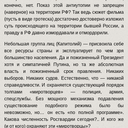
конечно, нет. Показ этой антиутопии не запрещен
(наверное) на территории РФ? Так ведь сюжет фильма
(пусть в виде гротеска) достаточно достоверно изложил
суть происходящего на территории бывшей России, а
правду в РФ давно измордавали и отмордорили.
Небольшая группа лиц (Капитолий) — присвоила себе
все ресурсы страны и эксплуатирует по чем зря
большинство населения. Да и пожизненный Президент
хотя и симпатичней Путина, но та же абсолютная
власть и пожизненный срок правления. Никаких
выборов. Никаких судов. Естественно, что — никакой
справедливости. И охраняется существующий порядок
толпами «миротворцев» — полиция, армия,
спецслужбы. Без мощного механизма подавления
существование подобного режима было бы
невозможно, но… он есть «по полной программе».
Какова численность Росгвардии сегодня?.. И кого же
(и от кого) охраняют эти «миротворцы»?