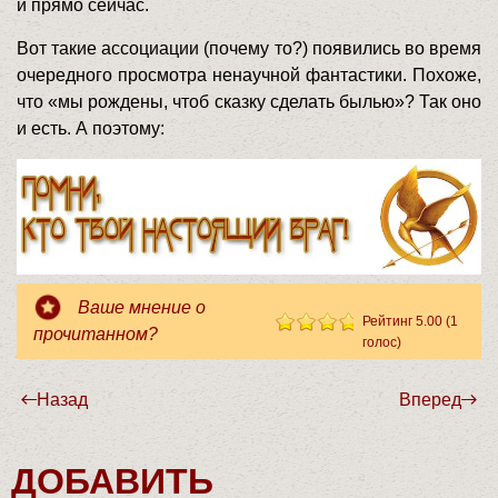
и прямо сейчас.
Вот такие ассоциации (почему то?) появились во время
очередного просмотра ненаучной фантастики. Похоже,
что «мы рождены, чтоб сказку сделать былью»? Так оно
и есть. А поэтому:
Ваше мнение о
Рейтинг 5.00 (1
прочитанном?
голос)
Только надежда сильнее страха
Назад
Вперед
ДОБАВИТЬ