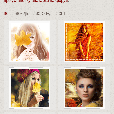
про установку аватарки на форум
.
ВСЕ
ДОЖДЬ
ЛИСТОПАД
ЗОНТ
Коды
Скачать
Коды
Скачать
Коды
Скачать
Коды
Скачать