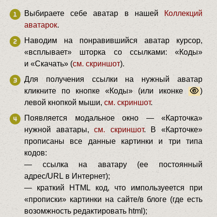
Выбираете себе аватар в нашей
Коллекций
аватарок
.
Наводим на понравившийся аватар курсор,
«всплывает» шторка со ссылками: «Коды»
и «Скачать» (
см. скриншот
).
Для получения ссылки на нужный аватар
кликните по кнопке «Коды» (или иконке
)
левой кнопкой мыши,
см. скриншот
.
Появляется модальное окно — «Карточка»
нужной аватары,
см. скриншот
. В «Карточке»
прописаны все данные картинки и три типа
кодов:
— ссылка на аватару (ее постоянный
адрес/URL в Интернет);
— краткий HTML код, что импользуеется при
«прописки» картинки на сайте/в блоге (где есть
возомжность редактировать html);