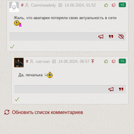
#
Carmineadedy
14.06.2024, 01:52
+2
Жаль, что аватарки потеряли свою актуальность в сети
#
san-san
14.06.2024, 06:57
+1
Да, печалька
Обновить список комментариев