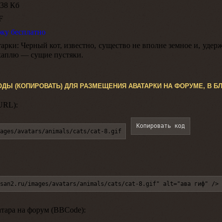
38 Кб
F
рку бесплатно
арки:
Черный кот, известно, существо не вполне земное и, удер
каплю — сущие пустяки.
ОДЫ (КОПИРОВАТЬ) ДЛЯ РАЗМЕЩЕНИЯ АВАТАРКИ НА ФОРУМЕ, В БЛ
URL):
Копировать код
ages/avatars/animals/cats/cat-8.gif
san2.ru/images/avatars/animals/cats/cat-8.gif" alt="ава гиф" />
атара на форум (BBCode):