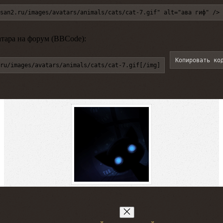
san2.ru/images/avatars/animals/cats/cat-7.gif" alt="ава гиф" />
атара на форум (BBCode):
Копировать ко
ru/images/avatars/animals/cats/cat-7.gif[/img]