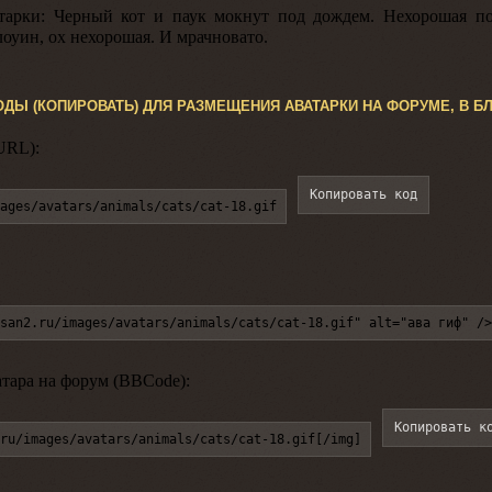
тарки:
Черный кот и паук мокнут под дождем. Нехорошая по
оуин, ох нехорошая. И мрачновато.
ОДЫ (КОПИРОВАТЬ) ДЛЯ РАЗМЕЩЕНИЯ АВАТАРКИ НА ФОРУМЕ, В БЛ
URL):
Копировать код
ages/avatars/animals/cats/cat-18.gif
san2.ru/images/avatars/animals/cats/cat-18.gif" alt="ава гиф" />
атара на форум (BBCode):
Копировать к
ru/images/avatars/animals/cats/cat-18.gif[/img]