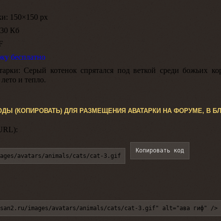
ки:
150×150 px
30 Кб
F
рку бесплатно
тарки:
Серый котенок спрятался под веткой среди божьих кор
лето и тепло.
ОДЫ (КОПИРОВАТЬ) ДЛЯ РАЗМЕЩЕНИЯ АВАТАРКИ НА ФОРУМЕ, В БЛ
URL):
Копировать код
ages/avatars/animals/cats/cat-3.gif
san2.ru/images/avatars/animals/cats/cat-3.gif" alt="ава гиф" />