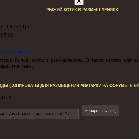
РЫЖИЙ КОТИК В РАЗМЫШЛЕНИЯХ
ки:
150×150 px
1,5 Кб
F
рку бесплатно
тарки:
Рыжий котик в размышлениях. В тапок нассать или ещ
Вариантов масса.
ОДЫ (КОПИРОВАТЬ) ДЛЯ РАЗМЕЩЕНИЯ АВАТАРКИ НА ФОРУМЕ, В БЛ
URL):
Копировать код
ages/avatars/animals/cats/cat-7.gif