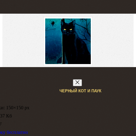
ЧЕРНЫЙ КОТ И ПАУК
ки:
150×150 px
37 Кб
F
рку бесплатно