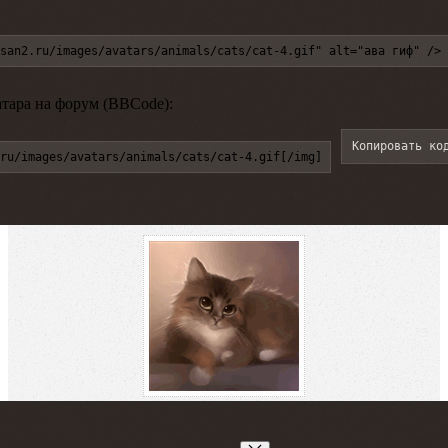
san2.ru/images/avatars/animals/cats/cat-4.gif" alt="ава гиф" />
атара на форум (BBCode):
Копировать ко
ru/images/avatars/animals/cats/cat-4.gif[/img]