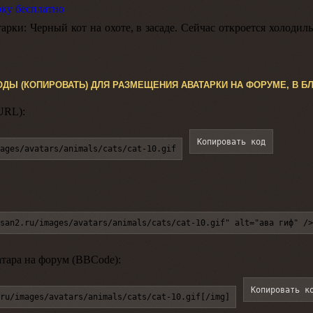
рку бесплатно
арки:
Черный кот на охоте, в засаде. Сейчас откроется холодил
ОДЫ (КОПИРОВАТЬ) ДЛЯ РАЗМЕЩЕНИЯ АВАТАРКИ НА ФОРУМЕ, В БЛ
URL):
Копировать код
ages/avatars/animals/cats/cat-10.gif
san2.ru/images/avatars/animals/cats/cat-10.gif" alt="ава гиф" />
атара на форум (BBCode):
Копировать к
ru/images/avatars/animals/cats/cat-10.gif[/img]