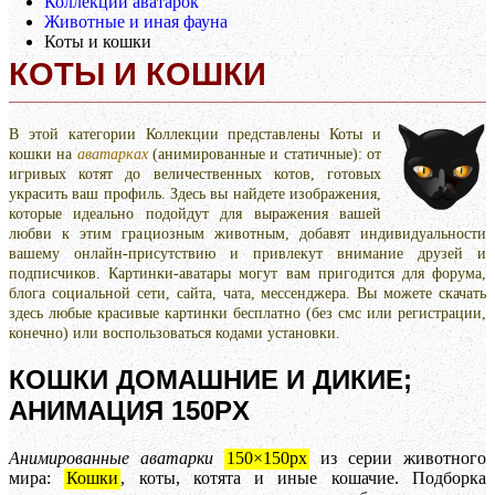
Коллекции аватарок
Животные и иная фауна
Коты и кошки
КОТЫ И КОШКИ
В этой категории Коллекции представлены Коты и
кошки на
аватарках
(анимированные и статичные): от
игривых котят до величественных котов, готовых
украсить ваш профиль. Здесь вы найдете изображения,
которые идеально подойдут для выражения вашей
любви к этим грациозным животным, добавят индивидуальности
вашему онлайн-присутствию и привлекут внимание друзей и
подписчиков. Картинки-аватары могут вам пригодится для форума,
блога социальной сети, сайта, чата, мессенджера. Вы можете скачать
здесь любые красивые картинки бесплатно (без смс или регистрации,
конечно) или воспользоваться кодами установки.
КОШКИ ДОМАШНИЕ И ДИКИЕ;
АНИМАЦИЯ 150PX
Анимированные аватарки
150×150px
из серии животного
мира:
Кошки
, коты, котята и иные кошачие. Подборка