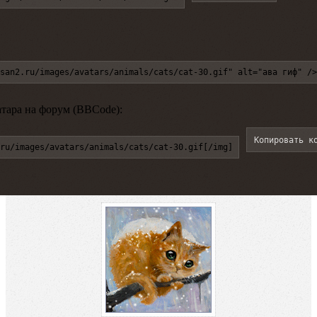
san2.ru/images/avatars/animals/cats/cat-30.gif" alt="ава гиф" />
атара на форум (BBCode):
Копировать к
ru/images/avatars/animals/cats/cat-30.gif[/img]