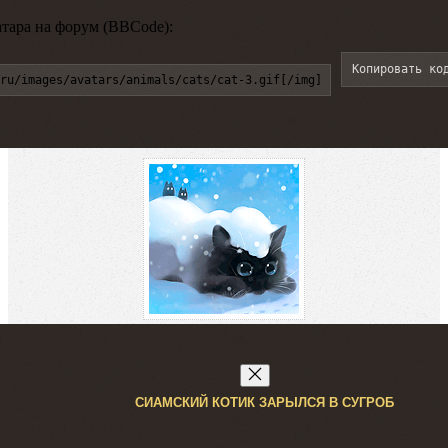
атара на форум (BBCode):
Копировать ко
ru/images/avatars/animals/cats/cat-3.gif[/img]
СИАМСКИЙ КОТИК ЗАРЫЛСЯ В СУГРОБ