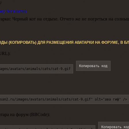
F
рку бесплатно
арки:
Черный кот на отдыхе. Отчего же не погреться на солны
ОДЫ (КОПИРОВАТЬ) ДЛЯ РАЗМЕЩЕНИЯ АВАТАРКИ НА ФОРУМЕ, В БЛ
URL):
Копировать код
ages/avatars/animals/cats/cat-9.gif
san2.ru/images/avatars/animals/cats/cat-9.gif" alt="ава гиф" />
атара на форум (BBCode):
Копировать ко