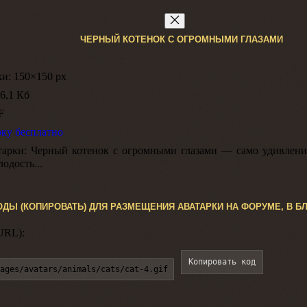
ЧЕРНЫЙ КОТЕНОК С ОГРОМНЫМИ ГЛАЗАМИ
ки:
150×150 px
6,1 Кб
F
рку бесплатно
тарки:
Черный котенок с огромными глазами — само удивление
одость...
ОДЫ (КОПИРОВАТЬ) ДЛЯ РАЗМЕЩЕНИЯ АВАТАРКИ НА ФОРУМЕ, В БЛ
URL):
Копировать код
ages/avatars/animals/cats/cat-4.gif