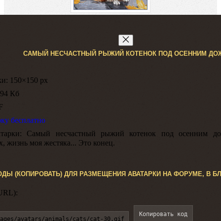
САМЫЙ НЕСЧАСТНЫЙ РЫЖИЙ КОТЕНОК ПОД ОСЕННИМ ДО
ки:
150×150 px
94 Кб
F
рку бесплатно
тарки:
Самый несчастный рыжий котенок под осенним до
, жизнь моя жестяка... Это конец.
ОДЫ (КОПИРОВАТЬ) ДЛЯ РАЗМЕЩЕНИЯ АВАТАРКИ НА ФОРУМЕ, В БЛ
URL):
Копировать код
ages/avatars/animals/cats/cat-30.gif