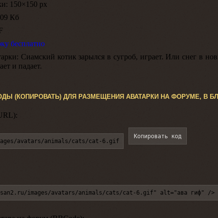
ки:
150×150 px
09 Кб
F
рку бесплатно
арки:
Сиамский котик зарылся в сугроб, играет. Или снег в но
ает и падает.
ОДЫ (КОПИРОВАТЬ) ДЛЯ РАЗМЕЩЕНИЯ АВАТАРКИ НА ФОРУМЕ, В БЛ
URL):
Копировать код
ages/avatars/animals/cats/cat-6.gif
san2.ru/images/avatars/animals/cats/cat-6.gif" alt="ава гиф" />