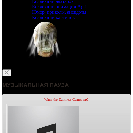
Коллекции аватарок
Коллекции анимации *.gif
Юмор, приколы, анекдоты
Коллекции картинок
МУЗЫКАЛЬНАЯ ПАУЗА
When-the-Darkness-Comes.mp3