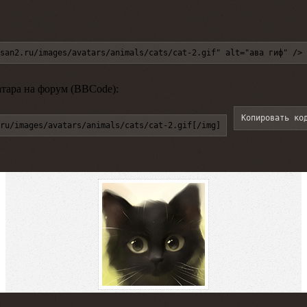
san2.ru/images/avatars/animals/cats/cat-2.gif" alt="ава гиф" />
атара на форум (BBCode):
Копировать ко
ru/images/avatars/animals/cats/cat-2.gif[/img]