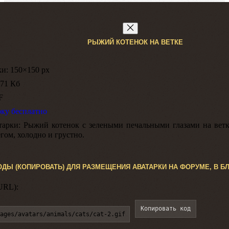
РЫЖИЙ КОТЕНОК НА ВЕТКЕ
ки:
150×150 px
71 Кб
F
рку бесплатно
тарки:
Рыжий котенок с зелеными печальными глазами на ветк
ом, холодно и грустно.
ОДЫ (КОПИРОВАТЬ) ДЛЯ РАЗМЕЩЕНИЯ АВАТАРКИ НА ФОРУМЕ, В БЛ
URL):
Копировать код
ages/avatars/animals/cats/cat-2.gif