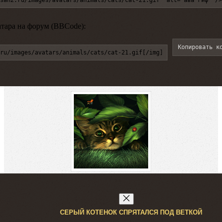
атара на форум (BBCode):
Копировать к
ru/images/avatars/animals/cats/cat-21.gif[/img]
СЕРЫЙ КОТЕНОК СПРЯТАЛСЯ ПОД ВЕТКОЙ