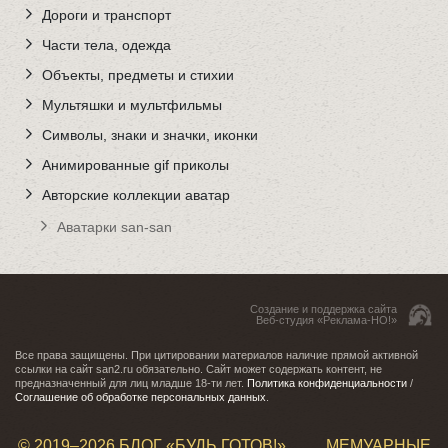
Дороги и транспорт
Части тела, одежда
Объекты, предметы и стихии
Мультяшки и мультфильмы
Символы, знаки и значки, иконки
Анимированные gif приколы
Авторские коллекции аватар
Аватарки san-san
Создание и поддержка сайта
Веб-студия «Реклама-НО!»
Все права защищены. При цитировании материалов наличие прямой активной
ссылки на сайт san2.ru обязательно. Сайт может содержать контент, не
предназначенный для лиц младше 18-ти лет.
Политика конфиденциальности
/
Соглашение об обработке персональных данных
.
© 2019–
2026 БЛОГ «БУДЬ ГОТОВ!»
МЕМУАРНЫЕ