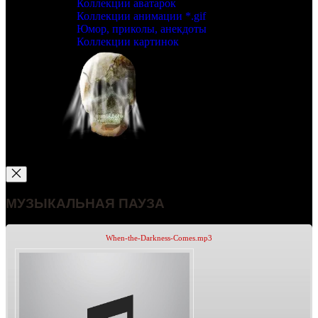
Коллекции аватарок
Коллекции анимации *.gif
Юмор, приколы, анекдоты
Коллекции картинок
МУЗЫКАЛЬНАЯ ПАУЗА
When-the-Darkness-Comes.mp3