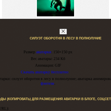
СИЛУЭТ ОБОРОТНЯ В ЛЕСУ В ПОЛНОЛУНИЕ
Размер
аватарки
:
150×150 px
Вес аватары:
234 Кб
Анимация:
GIF
Скачать аватарку бесплатно
тарки:
cилуэт оборотня в лесу в полнолуние; аватарка анимиров
фэнтези
.
ОДЫ (КОПИРОВАТЬ) ДЛЯ РАЗМЕЩЕНИЯ АВАТАРКИ В БЛОГЕ, СОЦСЕТ
URL):