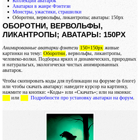
Коллекции аватарок
Аватарки в жанре Фэнтези
Монстры, ужастики, страшилки
Оборотни, вервольфы, ликантропы; аватары: 150px
ОБОРОТНИ, ВЕРВОЛЬФЫ,
ЛИКАНТРОПЫ; АВАТАРЫ: 150PX
Анимированные аватарки фэнтези
150×150px
живые
картинки на тему:
Оборотни
, вервольфы, ликантропы,
человеко-волки. Подборка ярких и динамических, природных
и натуральгых, экологически чистых анимированных
аватарок.
Чтобы скопировать коды для публикации на форуме (в блоге)
или чтобы скачать аватарку: наведите курсор на картинку,
нажмите на кнопки: «Коды» или «Скачать»; или на иконки:
или
Подробности про установку аватарки на форум
.