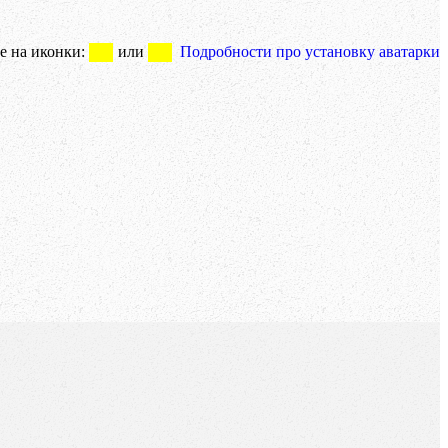
те на иконки:
или
Подробности про установку аватарки