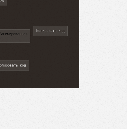
од
Копировать код
"анимированная
опировать код