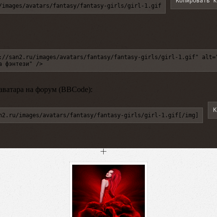
Копировать к
/images/avatars/fantasy/fantasy-girls/girl-1.gif
://san2.ru/images/avatars/fantasy/fantasy-girls/girl-1.gif" alt=
а фэнтези" />
аватара на форум (BBCode):
К
n2.ru/images/avatars/fantasy/fantasy-girls/girl-1.gif[/img]