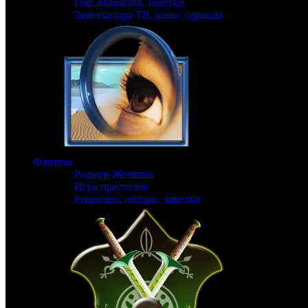
Гиф анимация, заметки
Заметки про ТВ, кино, сериалы
Фэнтези
Роджер Желязны
Игра престолов
Рецензии, обзоры, заметки