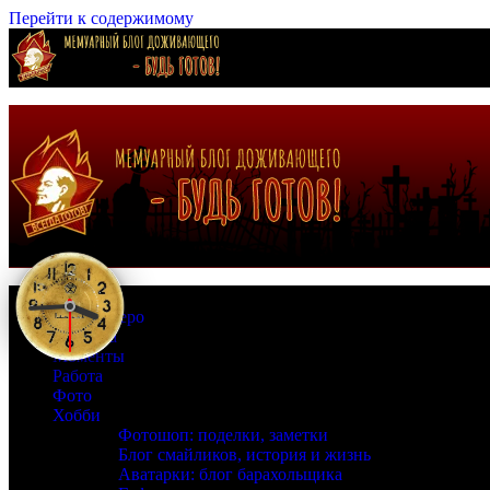
Перейти к содержимому
Страна Зеро
Времена
Моменты
Работа
Фото
Хобби
Фотошоп: поделки, заметки
Блог смайликов, история и жизнь
Аватарки: блог барахольщика