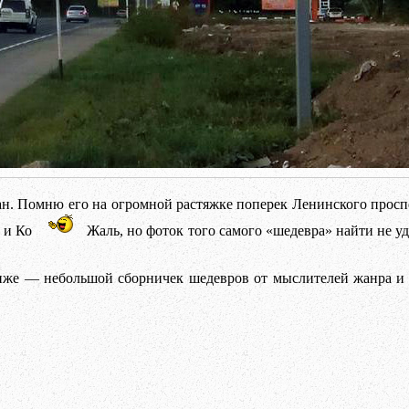
ан. Помню его на огромной растяжке поперек Ленинского проспе
 и Ко
Жаль, но фоток того самого «шедевра» найти не уд
Ниже — небольшой сборничек шедевров от мыслителей жанра и 