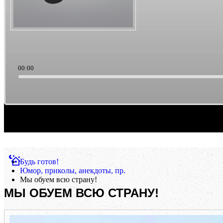
00:00
Саундтреки из культового кино. Такая тема выборки музыки. Ретро/старьё, можно счи
Будь готов!
Юмор, приколы, анекдоты, пр.
Мы обуем всю страну!
МЫ ОБУЕМ ВСЮ СТРАНУ!