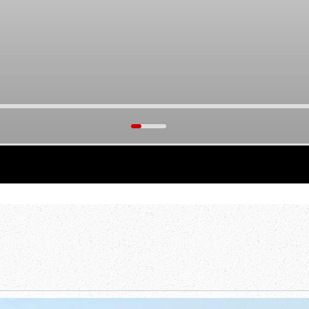
тать.