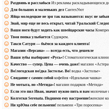
Раздвинь и расслабься
Из рекламы раскладывающихся д
Для больших и маленьких дел
СантехУют
Яйца молодецкие не зря так называются: вкус не забыв
Знай, мир еще не весь открыт, читай Уральский Следо
Ваши ноги будут ходить как швейцарские часы
Компрес
Твоя попка улыбается
Судокрем.
Такси Сатурн — бьёмся за каждого клиента!
Магазин «Версана» — всегда есть, что дешевле
Ваши зубы выбирают «Русь»!
Стоматологическая клини
Качество — супер. Цена — очень даже!
магазин «Астера
Во!логодская во!дка Застолье. Во!
водка «Застолье»
Свидание с самим собой
кофейня «Идеальная чашка»
Не мотыга, но «Метида»!
магазин подарков «Метида»
Если это пил Иван, значит нужно пить и вам
молочные 
Колготки Serenata. Подними ему настроение!
женские ко
Ни хрЮна себе пельмени!
пельмени «Три поросенка»