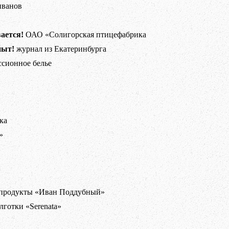
иванов
ается!
ОАО «Солигорская птицефабрика
пыт!
журнал из Екатеринбурга
сионное белье
ка
»
продукты «Иван Поддубный»
лготки «Serenata»