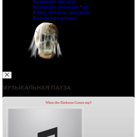
Коллекции аватарок
Коллекции анимации *.gif
Юмор, приколы, анекдоты
Коллекции картинок
МУЗЫКАЛЬНАЯ ПАУЗА
When-the-Darkness-Comes.mp3