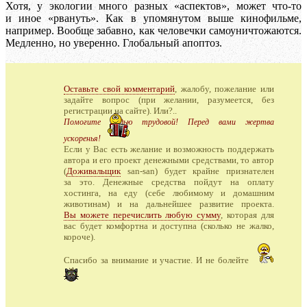
Хотя, у экологии много разных «аспектов», может что-то
и иное «рвануть». Как в упомянутом выше кинофильме,
например. Вообще забавно, как человечки самоуничтожаются.
Медленно, но уверенно. Глобальный апоптоз.
Оставьте свой комментарий
, жалобу, пожелание или
задайте вопрос (при желании, разумеется, без
регистрации на сайте). Или?..
Помогите медью трудовой! Перед вами жертва
ускоренья!
Если у Вас есть желание и возможность поддержать
автора и его проект денежными средствами, то автор
(
Доживальщик
san-san) будет крайне признателен
за это. Денежные средства пойдут на оплату
хостинга, на еду (себе любимому и домашним
животинам) и на дальнейшее развитие проекта.
Вы можете перечислить любую сумму
, которая для
вас будет комфортна и доступна (сколько не жалко,
короче).
Спасибо за внимание и участие. И не болейте