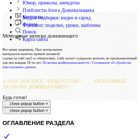
Юмор, приколы, анекдоты
Плейлисты блога Доживальщика
Контакты
Медиа подборки: видео и саунд
Форум
Фотошоп: поделки, уроки, шаблоны
Поиск
Мемуарные записки доживающего
Карта сайта
Создание и поддержка сайта
Все права защищены. При цитировании
Веб-студия «Реклама-НО!»
материалов наличие прямой активной
ссылки на сайт san2.ru обязательно. Сайт может содержать контент, не предназначенный
для лиц младше 18-ти лет.
Политика конфиденциальности
/
Соглашение об обработке
персональных данных
.
© 2019–
2026 БЛОГ «БУДЬ ГОТОВ!»
МЕМУАРНЫЕ
ЗАПИСКИ ДОЖИВАЮЩЕГО
Будь готов!
×
×
ОГЛАВЛЕНИЕ РАЗДЕЛА