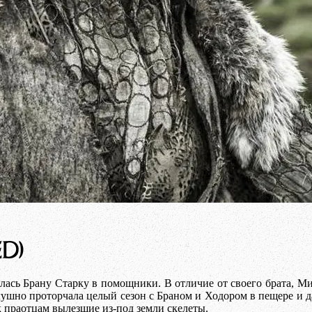
D)
лась Брану Старку в помощники. В отличие от своего брата, Ми
слушно проторчала целый сезон с Браном и Ходором в пещере и д
к праотцам вылезшие из-под земли скелеты.