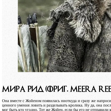
МИРА РИД (ОРИГ. MEERA REE
Она вместе с Жойеном появилась ниоткуда и сразу же напроси
ценного умения ловить и разделывать кролика. Ну да, она по
мог быть кто угодно. Тот же Жойен, если бы его не отправили 