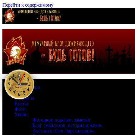
Перейти к содержимому
Страна Зеро
Времена
Моменты
Работа
Фото
Хобби
Фотошоп: поделки, заметки
Блог смайликов, история и жизнь
Аватарки: блог барахольщика