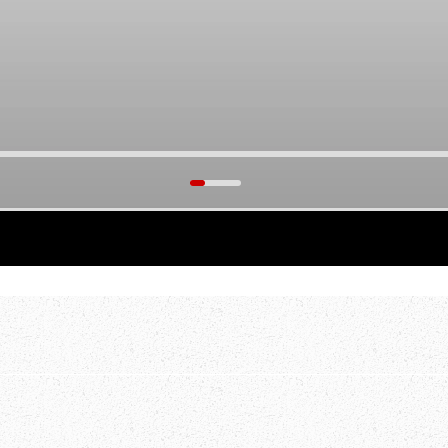
тать.