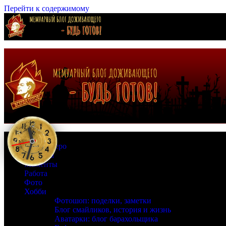
Перейти к содержимому
Страна Зеро
Времена
Моменты
Работа
Фото
Хобби
Фотошоп: поделки, заметки
Блог смайликов, история и жизнь
Аватарки: блог барахольщика