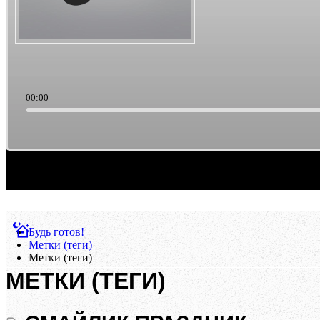
00:00
Саундтреки из культового кино. Такая тема выборки музыки. Ретро/старьё, можно счи
Будь готов!
Метки (теги)
Метки (теги)
МЕТКИ (ТЕГИ)