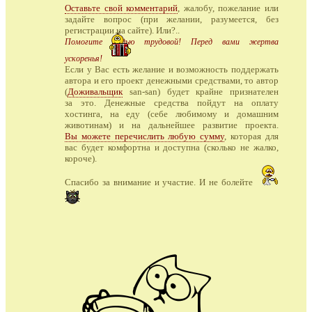
Оставьте свой комментарий
, жалобу, пожелание или
задайте вопрос (при желании, разумеется, без
регистрации на сайте). Или?..
Помогите медью трудовой! Перед вами жертва
ускоренья!
Если у Вас есть желание и возможность поддержать
автора и его проект денежными средствами, то автор
(
Доживальщик
san-san) будет крайне признателен
за это. Денежные средства пойдут на оплату
хостинга, на еду (себе любимому и домашним
животинам) и на дальнейшее развитие проекта.
Вы можете перечислить любую сумму
, которая для
вас будет комфортна и доступна (сколько не жалко,
короче).
Спасибо за внимание и участие. И не болейте