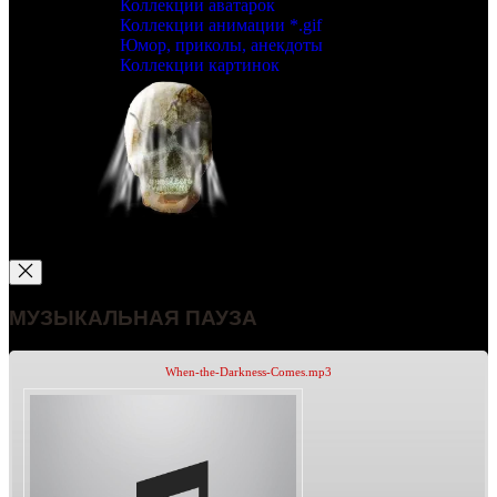
Коллекции аватарок
Коллекции анимации *.gif
Юмор, приколы, анекдоты
Коллекции картинок
МУЗЫКАЛЬНАЯ ПАУЗА
When-the-Darkness-Comes.mp3