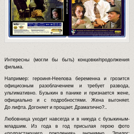
Интересны (могли бы быть) концовки/продолжения
фильма.
Например: героиня-Неелова беременна и грозится
официозным разоблачением и требует развода,
ультимативно. Бузыкин в панике и признается жене,
официально и с подробностями. Жена выгоняет.
До лифта. Догоняет и прощает. Драматично?..
Любовница уходит навсегда и в никуда с бузыкиным-
младшим. Из года в год присылая герою фото
«подрастающего поколения» анонимно. Эпилог: