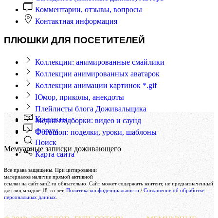
Комментарии, отзывы, вопросы
Контактная информация
ПЛЮШКИ ДЛЯ ПОСЕТИТЕЛЕЙ
Коллекции: анимированные смайлики
Коллекции анимированных аватарок
Коллекции анимации картинок *.gif
Юмор, приколы, анекдоты
Плейлисты блога Доживальщика
Контакты
Медиа подборки: видео и саунд
Форум
Фотошоп: поделки, уроки, шаблоны
Поиск
Мемуарные записки доживающего
Карта сайта
Создание и поддержка сайта
Все права защищены. При цитировании
Веб-студия «Реклама-НО!»
материалов наличие прямой активной
ссылки на сайт san2.ru обязательно. Сайт может содержать контент, не предназначенный
для лиц младше 18-ти лет.
Политика конфиденциальности
/
Соглашение об обработке
персональных данных
.