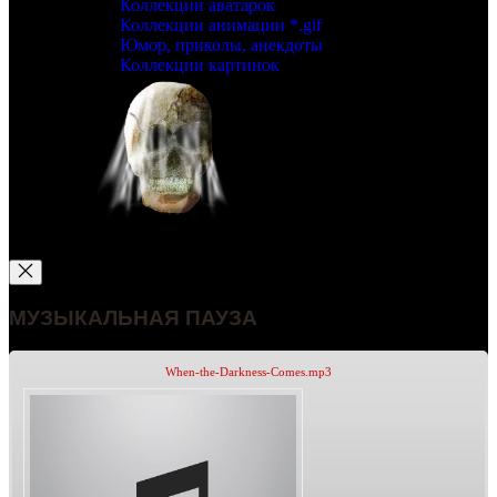
Коллекции аватарок
Коллекции анимации *.gif
Юмор, приколы, анекдоты
Коллекции картинок
МУЗЫКАЛЬНАЯ ПАУЗА
When-the-Darkness-Comes.mp3