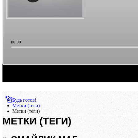
00:00
Саундтреки из культового кино. Такая тема выборки музыки. Ретро/старьё, можно счи
Будь готов!
Метки (теги)
Метки (теги)
МЕТКИ (ТЕГИ)