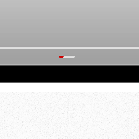
тать.