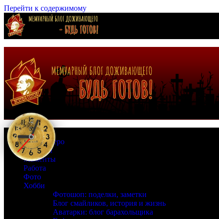
Перейти к содержимому
Страна Зеро
Времена
Моменты
Работа
Фото
Хобби
Фотошоп: поделки, заметки
Блог смайликов, история и жизнь
Аватарки: блог барахольщика