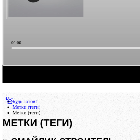
00:00
Саундтреки из культового кино. Такая тема выборки музыки. Ретро/старьё, можно счи
Будь готов!
Метки (теги)
Метки (теги)
МЕТКИ (ТЕГИ)