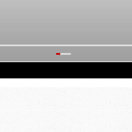
тать.