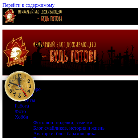
Перейти к содержимому
Страна Зеро
Времена
Моменты
Работа
Фото
Хобби
Фотошоп: поделки, заметки
Блог смайликов, история и жизнь
Аватарки: блог барахольщика