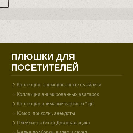
Ь
ПЛЮШКИ ДЛЯ
ПОСЕТИТЕЛЕЙ
Коллекции: анимированные смайлики
Коллекции анимированных аватарок
Коллекции анимации картинок *.gif
Юмор, приколы, анекдоты
Плейлисты блога Доживальщика
Медиа подборки: видео и саунд