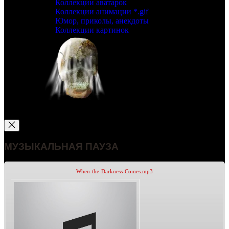
Коллекции аватарок
Коллекции анимации *.gif
Юмор, приколы, анекдоты
Коллекции картинок
МУЗЫКАЛЬНАЯ ПАУЗА
When-the-Darkness-Comes.mp3