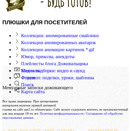
ПЛЮШКИ ДЛЯ ПОСЕТИТЕЛЕЙ
Коллекции: анимированные смайлики
Коллекции анимированных аватарок
Коллекции анимации картинок *.gif
Юмор, приколы, анекдоты
Плейлисты блога Доживальщика
Контакты
Медиа подборки: видео и саунд
Форум
Фотошоп: поделки, уроки, шаблоны
Поиск
Мемуарные записки доживающего
Карта сайта
Создание и поддержка сайта
Все права защищены. При цитировании
Веб-студия «Реклама-НО!»
материалов наличие прямой активной
ссылки на сайт san2.ru обязательно. Сайт может содержать контент, не предназначенный
для лиц младше 18-ти лет.
Политика конфиденциальности
/
Соглашение об обработке
персональных данных
.
© 2019–
2026 БЛОГ «БУДЬ ГОТОВ!»
МЕМУАРНЫЕ