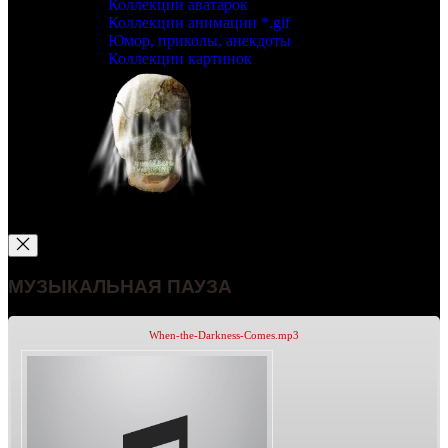
Коллекции аватарок
Коллекции анимации *.gif
Юмор, приколы, анекдоты
Коллекции картинок
МУЗЫКАЛЬНАЯ ПАУЗА
When-the-Darkness-Comes.mp3