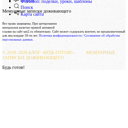
Форум
Фотошоп: поделки, уроки, шаблоны
Поиск
Мемуарные записки доживающего
Карта сайта
Создание и поддержка сайта
Все права защищены. При цитировании
Веб-студия «Реклама-НО!»
материалов наличие прямой активной
ссылки на сайт san2.ru обязательно. Сайт может содержать контент, не предназначенный
для лиц младше 18-ти лет.
Политика конфиденциальности
/
Соглашение об обработке
персональных данных
.
© 2019–
2026 БЛОГ «БУДЬ ГОТОВ!»
МЕМУАРНЫЕ
ЗАПИСКИ ДОЖИВАЮЩЕГО
Будь готов!