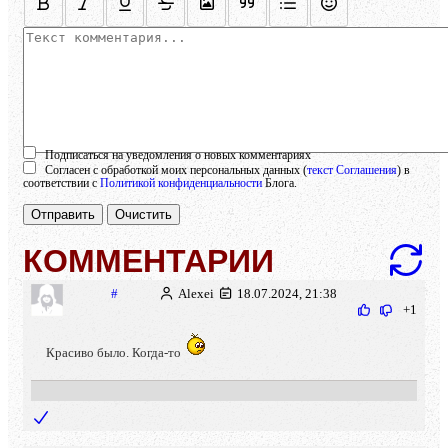
Осталось:
1000
символов
Подписаться на уведомления о новых комментариях
Согласен с обработкой моих персональных данных (
текст Соглашения
) в
соответствии с
Политикой конфиденциальности
Блога.
Отправить
Очистить
КОММЕНТАРИИ
#
Alexei
18.07.2024, 21:38
+1
Красиво было. Когда-то