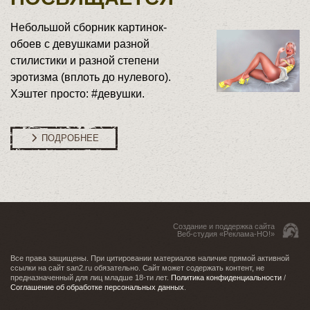
Небольшой сборник картинок-
обоев с девушками разной
стилистики и разной степени
эротизма (вплоть до нулевого).
Хэштег просто: #девушки.
ПОДРОБНЕЕ
Создание и поддержка сайта
Веб-студия «Реклама-НО!»
Все права защищены. При цитировании материалов наличие прямой активной
ссылки на сайт san2.ru обязательно. Сайт может содержать контент, не
предназначенный для лиц младше 18-ти лет.
Политика конфиденциальности
/
Соглашение об обработке персональных данных
.