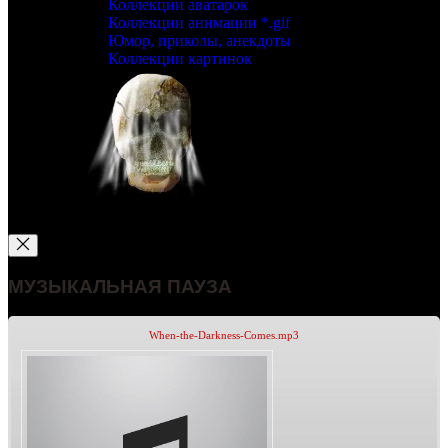
Коллекции аватарок
Коллекции анимации *.gif
Юмор, приколы, анекдоты
Коллекции картинок
МУЗЫКАЛЬНАЯ ПАУЗА
When-the-Darkness-Comes.mp3