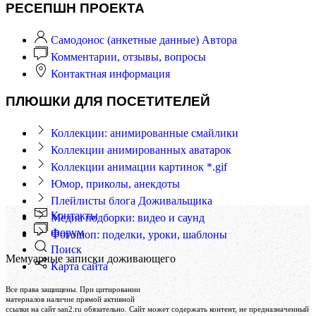
РЕСЕПШН ПРОЕКТА
Самодонос (анкетные данные) Автора
Комментарии, отзывы, вопросы
Контактная информация
ПЛЮШКИ ДЛЯ ПОСЕТИТЕЛЕЙ
Коллекции: анимированные смайлики
Коллекции анимированных аватарок
Коллекции анимации картинок *.gif
Юмор, приколы, анекдоты
Плейлисты блога Доживальщика
Контакты
Медиа подборки: видео и саунд
Форум
Фотошоп: поделки, уроки, шаблоны
Поиск
Мемуарные записки доживающего
Карта сайта
Создание и поддержка сайта
Все права защищены. При цитировании
Веб-студия «Реклама-НО!»
материалов наличие прямой активной
ссылки на сайт san2.ru обязательно. Сайт может содержать контент, не предназначенный