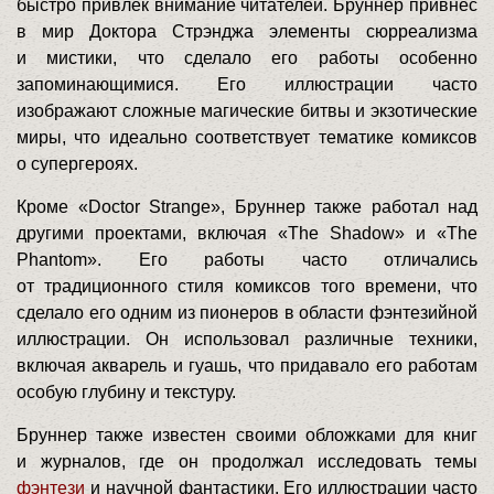
быстро привлек внимание читателей. Бруннер привнес
в мир Доктора Стрэнджа элементы сюрреализма
и мистики, что сделало его работы особенно
запоминающимися. Его иллюстрации часто
изображают сложные магические битвы и экзотические
миры, что идеально соответствует тематике комиксов
о супергероях.
Кроме «Doctor Strange», Бруннер также работал над
другими проектами, включая «The Shadow» и «The
Phantom». Его работы часто отличались
от традиционного стиля комиксов того времени, что
сделало его одним из пионеров в области фэнтезийной
иллюстрации. Он использовал различные техники,
включая акварель и гуашь, что придавало его работам
особую глубину и текстуру.
Бруннер также известен своими обложками для книг
и журналов, где он продолжал исследовать темы
фэнтези
и научной фантастики. Его иллюстрации часто