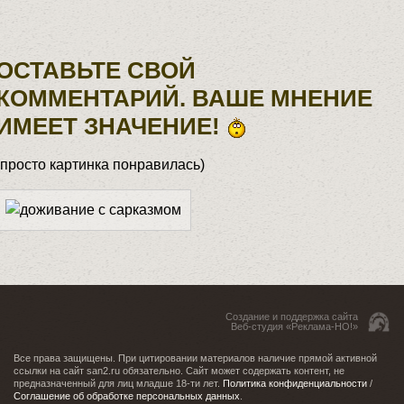
ОСТАВЬТЕ СВОЙ
КОММЕНТАРИЙ. ВАШЕ МНЕНИЕ
ИМЕЕТ ЗНАЧЕНИЕ!
(просто картинка понравилась)
Создание и поддержка сайта
Веб-студия «Реклама-НО!»
Все права защищены. При цитировании материалов наличие прямой активной
ссылки на сайт san2.ru обязательно. Сайт может содержать контент, не
предназначенный для лиц младше 18-ти лет.
Политика конфиденциальности
/
Соглашение об обработке персональных данных
.