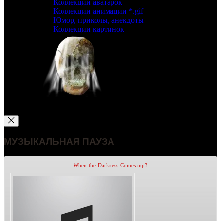
Коллекции аватарок
Коллекции анимации *.gif
Юмор, приколы, анекдоты
Коллекции картинок
МУЗЫКАЛЬНАЯ ПАУЗА
When-the-Darkness-Comes.mp3