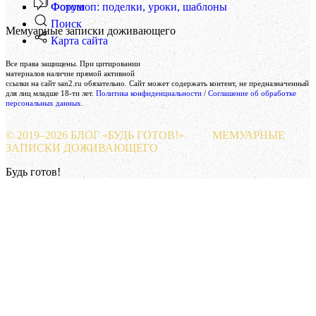
Форум
Фотошоп: поделки, уроки, шаблоны
Поиск
Мемуарные записки доживающего
Карта сайта
Создание и поддержка сайта
Все права защищены. При цитировании
Веб-студия «Реклама-НО!»
материалов наличие прямой активной
ссылки на сайт san2.ru обязательно. Сайт может содержать контент, не предназначенный
для лиц младше 18-ти лет.
Политика конфиденциальности
/
Соглашение об обработке
персональных данных
.
© 2019–
2026 БЛОГ «БУДЬ ГОТОВ!»
МЕМУАРНЫЕ
ЗАПИСКИ ДОЖИВАЮЩЕГО
Будь готов!